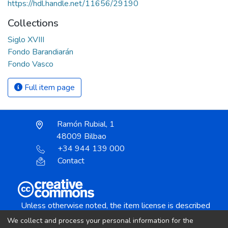
https://hdl.handle.net/11656/29190
Collections
Siglo XVIII
Fondo Barandiarán
Fondo Vasco
Full item page
Ramón Rubial, 1
48009 Bilbao
+34 944 139 000
Contact
Unless otherwise noted, the item license is described
as:
We collect and process your personal information for the