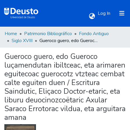
(current)
Log In
Home
Patrimonio Bibliográfico
Fondo Antiguo
Communities & Collections
Siglo XVIII
Gueroco guero, edo Gueroco luçamendutan ibiltceac, eta arimaren eguitecoac guerocotz vtzteac cembat calte eguiten duen / Escritura Saindutic, Eliçaco Doctor-etaric, eta liburu deuocinozcoëtaric Axular Saraco Errotorac vildua, eta arguitara amana
Gueroco guero, edo Gueroco
All of DSpace
luçamendutan ibiltceac, eta arimaren
eguitecoac guerocotz vtzteac cembat
Statistics
calte eguiten duen / Escritura
Saindutic, Eliçaco Doctor-etaric, eta
liburu deuocinozcoëtaric Axular
Saraco Errotorac vildua, eta arguitara
amana