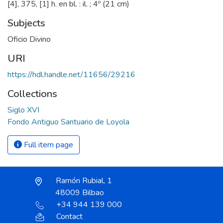
[4], 375, [1] h. en bl. : il. ; 4º (21 cm)
Subjects
Oficio Divino
URI
https://hdl.handle.net/11656/29216
Collections
Siglo XVI
Fondo Antiguo Santuario de Loyola
Full item page
Ramón Rubial, 1
48009 Bilbao
+34 944 139 000
Contact