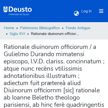
(current)
Log In
Home
Patrimonio Bibliográfico
Fondo Antiguo
Communities & Collections
Siglo XVI
Rationale diuinorum officiorum / a Gulielmo Durando mimatensi episcopo, I.V.D. clariss. concinnatum ; atque nunc recèns vtilissimis adnotationibus illustratum ; adiectum fuit prætereà aliud Diuinorum officiornm [sic] rationale ab Ioanne Beletho theologo parisiensi, ab hinc ferè quadringentis annis conscriptum, ac nunc demum in lucem editum ; cum duplici, vno prioris, altero posterioris Rationalis indice locupletissimo
Rationale diuinorum officiorum / a
All of DSpace
Gulielmo Durando mimatensi
episcopo, I.V.D. clariss. concinnatum ;
Statistics
atque nunc recèns vtilissimis
adnotationibus illustratum ;
adiectum fuit prætereà aliud
Diuinorum officiornm [sic] rationale
ab Ioanne Beletho theologo
parisiensi, ab hinc ferè quadringentis