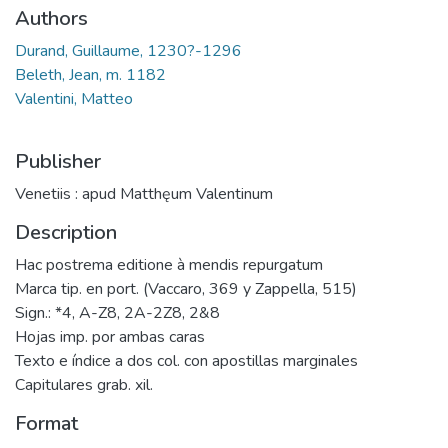
Authors
Durand, Guillaume, 1230?-1296
Beleth, Jean, m. 1182
Valentini, Matteo
Publisher
Venetiis : apud Matthęum Valentinum
Description
Hac postrema editione à mendis repurgatum
Marca tip. en port. (Vaccaro, 369 y Zappella, 515)
Sign.: *4, A-Z8, 2A-2Z8, 2&8
Hojas imp. por ambas caras
Texto e índice a dos col. con apostillas marginales
Capitulares grab. xil.
Format