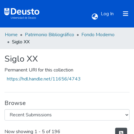
(current)
Log In
Home
Patrimonio Bibliográfico
Fondo Moderno
Communities & Collections
Siglo XX
Siglo XX
All of DSpace
Permanent URI for this collection
Statistics
https://hdl.handle.net/11656/4743
Browse
Recent Submissions
Now showing
1 - 5 of 196