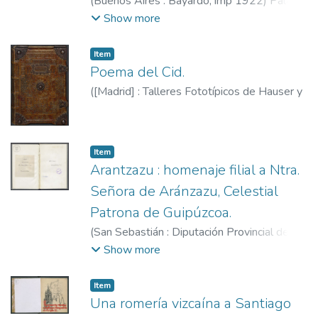
(
Buenos Aires : Bayardo,
imp 1922
)
Palau,
Gabriel (S.I.), 1863-1939.
Show more
Item
Poema del Cid.
(
[Madrid] : Talleres Fototípicos de Hauser y
Menet,
[1946]
)
Item
Arantzazu : homenaje filial a Ntra.
Señora de Aránzazu, Celestial
Patrona de Guipúzcoa.
(
San Sebastián : Diputación Provincial de
Guipúzcoa,
1918
)
Guipúzcoa. Diputación
Show more
Provincial.
Item
Una romería vizcaína a Santiago