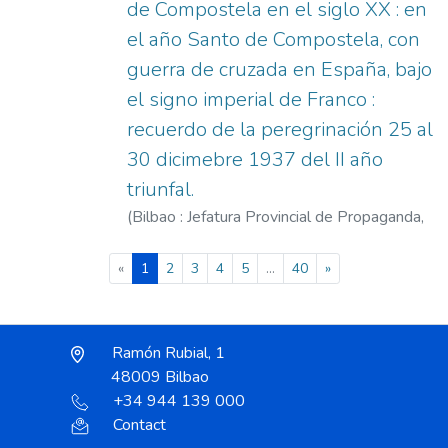
de Compostela en el siglo XX : en
el año Santo de Compostela, con
guerra de cruzada en España, bajo
el signo imperial de Franco :
recuerdo de la peregrinación 25 al
30 dicimebre 1937 del II año
triunfal.
(
Bilbao : Jefatura Provincial de Propaganda,
1937
)
(current)
«
1
2
3
4
5
...
40
»
Ramón Rubial, 1
48009 Bilbao
+34 944 139 000
Contact