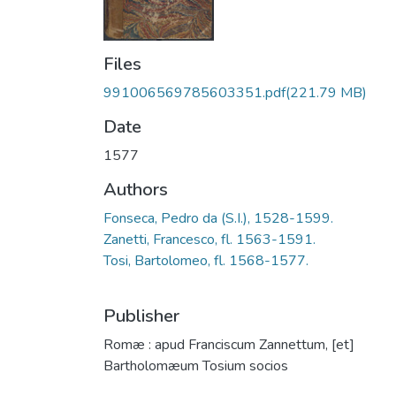
Files
991006569785603351.pdf
(221.79 MB)
Date
1577
Authors
Fonseca, Pedro da (S.I.), 1528-1599.
Zanetti, Francesco, fl. 1563-1591.
Tosi, Bartolomeo, fl. 1568-1577.
Publisher
Romæ : apud Franciscum Zannettum, [et]
Bartholomæum Tosium socios