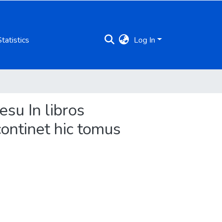
Statistics
Log In
su In libros
continet hic tomus