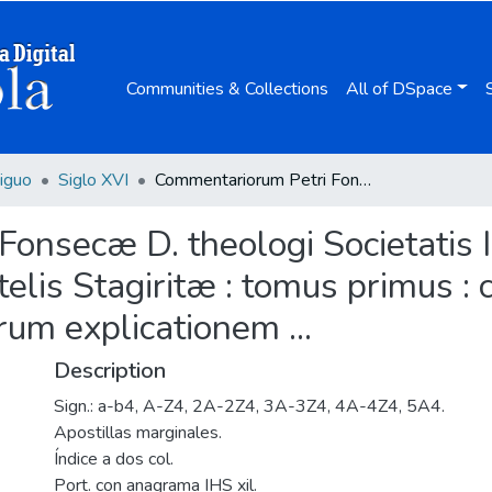
Communities & Collections
All of DSpace
iguo
Siglo XVI
Commentariorum Petri Fonsecæ D. theologi Societatis Iesu In libros Metaphysicorum Aristotelis Stagiritæ : tomus primus : continet hic tomus quatuor primorum librorum explicationem ...
onsecæ D. theologi Societatis Ie
lis Stagiritæ : tomus primus : 
um explicationem ...
Description
Sign.: a-b4, A-Z4, 2A-2Z4, 3A-3Z4, 4A-4Z4, 5A4.
Apostillas marginales.
Índice a dos col.
Port. con anagrama IHS xil.