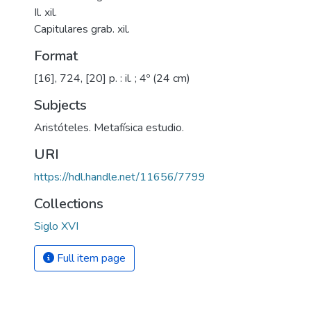
Il. xil.
Capitulares grab. xil.
Format
[16], 724, [20] p. : il. ; 4º (24 cm)
Subjects
Aristóteles. Metafísica estudio.
URI
https://hdl.handle.net/11656/7799
Collections
Siglo XVI
Full item page