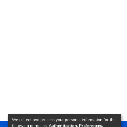
We collect and process your personal information for the
following purposes:
Authentication, Preferences,