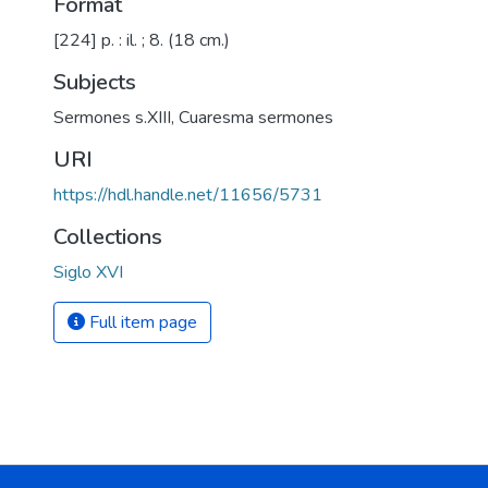
Format
[224] p. : il. ; 8. (18 cm.)
Subjects
Sermones s.XIII
,
Cuaresma sermones
URI
https://hdl.handle.net/11656/5731
Collections
Siglo XVI
Full item page