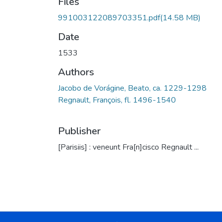
Files
991003122089703351.pdf
(14.58 MB)
Date
1533
Authors
Jacobo de Vorágine, Beato, ca. 1229-1298
Regnault, François, fl. 1496-1540
Publisher
[Parisiis] : veneunt Fra[n]cisco Regnault ...