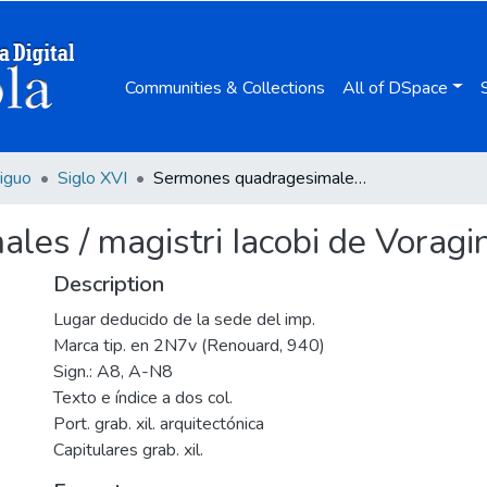
Communities & Collections
All of DSpace
iguo
Siglo XVI
Sermones quadragesimales / magistri Iacobi de Voragine ...
s / magistri Iacobi de Voragine
Description
Lugar deducido de la sede del imp.
Marca tip. en 2N7v (Renouard, 940)
Sign.: A8, A-N8
Texto e índice a dos col.
Port. grab. xil. arquitectónica
Capitulares grab. xil.