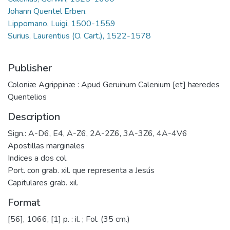
Johann Quentel Erben.
Lippomano, Luigi, 1500-1559
Surius, Laurentius (O. Cart.), 1522-1578
Publisher
Coloniæ Agrippinæ : Apud Geruinum Calenium [et] hæredes
Quentelios
Description
Sign.: A-D6, E4, A-Z6, 2A-2Z6, 3A-3Z6, 4A-4V6
Apostillas marginales
Indices a dos col.
Port. con grab. xil. que representa a Jesús
Capitulares grab. xil.
Format
[56], 1066, [1] p. : il. ; Fol. (35 cm.)