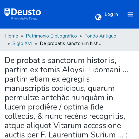
(current)
Log In
Home
Patrimonio Bibliográfico
Fondo Antiguo
Communities & Collections
Siglo XVI
De probatis sanctorum historiis, partim ex tomis Aloysii Lipomani ... partim etiam ex egregiis manuscriptis codicibus, quarum permultæ antehàc nunquàm in lucem prodiêre / optima fide collectis, & nunc recèns recognitis, atque aliquot Vitarum accessione auctis per F. Laurentium Surium ... ; tomus secundus, complectens sanctos mensium martii et aprilis
De probatis sanctorum historiis,
All of DSpace
partim ex tomis Aloysii Lipomani ...
partim etiam ex egregiis
Statistics
manuscriptis codicibus, quarum
permultæ antehàc nunquàm in
lucem prodiêre / optima fide
collectis, & nunc recèns recognitis,
atque aliquot Vitarum accessione
auctis per F. Laurentium Surium ... ;