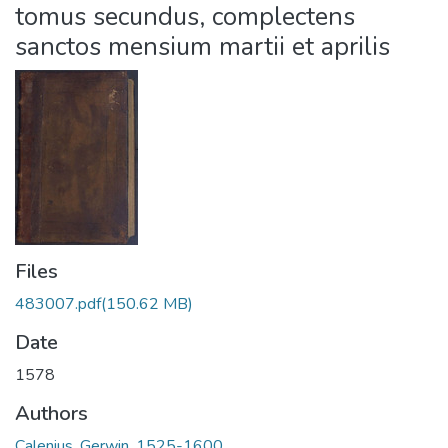
tomus secundus, complectens
sanctos mensium martii et aprilis
Files
483007.pdf
(150.62 MB)
Date
1578
Authors
Calenius, Gerwin, 1525-1600