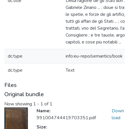
dc.title
Della ragione de gli Stati libri XII.
Gabriele Zinano ... ; doue si tratt
le spetie, e forze de gli artificij,
tutti gli affari de gli Stati ... ; co
trattati, vno del Segretario, l'alt
Consigliere ; e tre tauole, argom
capitoli, e cose piu notabili ...
dc.type
info:eu-repo/semantics/book
dc.type
Text
Files
Original bundle
Now showing
1 - 1 of 1
Name:
Down
991004744419703351.pdf
load
Size: