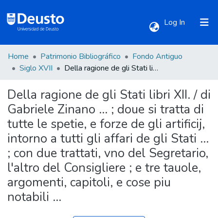
(current)
Log In
Home
Patrimonio Bibliográfico
Fondo Antiguo
Communities & Collections
Siglo XVII
Della ragione de gli Stati libri XII. / di Gabriele Zinano ... ; doue si tratta di tutte le spetie, e forze de gli artificij, intorno a tutti gli affari de gli Stati ... ; con due trattati, vno del Segretario, l'altro del Consigliere ; e tre tauole, argomenti, capitoli, e cose piu notabili ...
Della ragione de gli Stati libri XII. / di
All of DSpace
Gabriele Zinano ... ; doue si tratta di
tutte le spetie, e forze de gli artificij,
Statistics
intorno a tutti gli affari de gli Stati ...
; con due trattati, vno del Segretario,
l'altro del Consigliere ; e tre tauole,
argomenti, capitoli, e cose piu
notabili ...