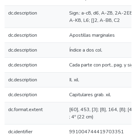
dc.description
Sign.: a-c8, d6, A-Z8, 2A-2E8, 
A-K8, L6; []2, A-B8, C2
dc.description
Apostillas marginales
dc.description
Índice a dos col.
dc.description
Cada parte con port., pag. y sign
dc.description
Il. xil.
dc.description
Capitulares grab. xil.
dc.format.extent
[60], 453, [3]; [8], 164, [8]; [4], 3
; 4º (22 cm)
dc.identifier
991004744419703351