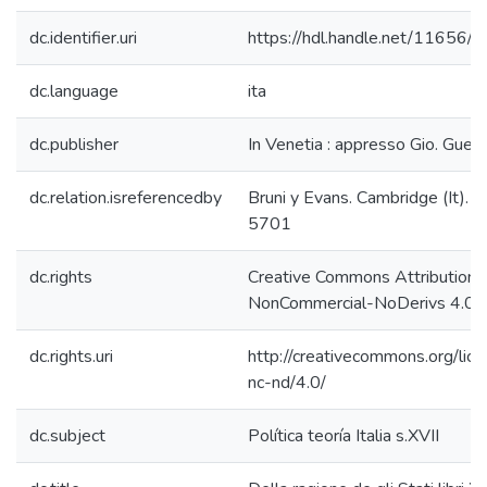
dc.identifier.uri
https://hdl.handle.net/11656/
dc.language
ita
dc.publisher
In Venetia : appresso Gio. Guerig
dc.relation.isreferencedby
Bruni y Evans. Cambridge (It). s.
5701
dc.rights
Creative Commons Attribution-
NonCommercial-NoDerivs 4.0 L
dc.rights.uri
http://creativecommons.org/lic
nc-nd/4.0/
dc.subject
Política teoría Italia s.XVII