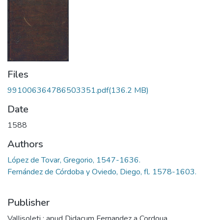
Files
991006364786503351.pdf
(136.2 MB)
Date
1588
Authors
López de Tovar, Gregorio, 1547-1636.
Fernández de Córdoba y Oviedo, Diego, fl. 1578-1603.
Publisher
Vallisoleti : apud Didacum Fernandez a Cordoua ...