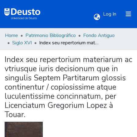
(current)
Log In
Home
Patrimonio Bibliográfico
Fondo Antiguo
Communities & Collections
Siglo XVI
Index seu repertorium materiarum ac vtriusque iuris decisionum que in singulis Septem Partitarum glossis continentur / copiosissime atque luculentissime concinnatum, per Licenciatum Gregorium Lopez à Touar.
Index seu repertorium materiarum ac
All of DSpace
vtriusque iuris decisionum que in
singulis Septem Partitarum glossis
Statistics
continentur / copiosissime atque
luculentissime concinnatum, per
Licenciatum Gregorium Lopez à
Touar.