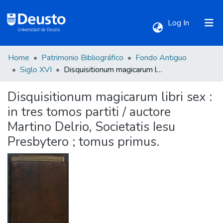
(current)
Log In
Home
Patrimonio Bibliográfico
Fondo Antiguo
Communities & Collections
Siglo XVI
Disquisitionum magicarum libri sex : in tres tomos partiti / auctore Martino Delrio, Societatis Iesu Presbytero ; tomus primus.
Disquisitionum magicarum libri sex :
All of DSpace
in tres tomos partiti / auctore
Martino Delrio, Societatis Iesu
Statistics
Presbytero ; tomus primus.