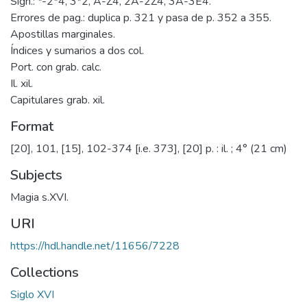
Sign.: *-2*4, 3*2, A-Z4, 2A-2Z4, 3A-3E4.
Errores de pag.: duplica p. 321 y pasa de p. 352 a 355.
Apostillas marginales.
Índices y sumarios a dos col.
Port. con grab. calc.
Il. xil.
Capitulares grab. xil.
Format
[20], 101, [15], 102-374 [i.e. 373], [20] p. : il. ; 4° (21 cm)
Subjects
Magia s.XVI.
URI
https://hdl.handle.net/11656/7228
Collections
Siglo XVI