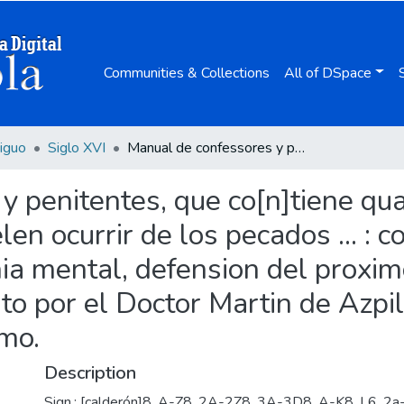
Communities & Collections
All of DSpace
iguo
Siglo XVI
Manual de confessores y penitentes, que co[n]tiene quasi todas las dudas que en las confessiones suelen ocurrir de los pecados ... : con cinco comentarios de vsuras, cambios, symonia mental, defension del proximo, de hurto notable, [et] irregularidad / compuesto por el Doctor Martin de Azpilcueta nauarro ... ; con su repertorio copiosissimo.
y penitentes, que co[n]tiene qu
en ocurrir de los pecados ... : 
a mental, defension del proximo
o por el Doctor Martin de Azpilc
imo.
Description
Sign.: [calderón]8, A-Z8, 2A-2Z8, 3A-3D8, A-K8, L6, 2