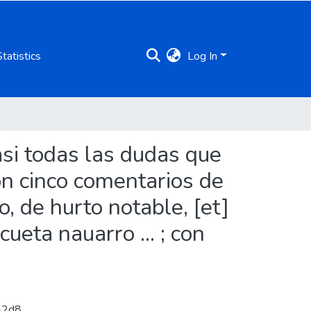
Statistics
Log In
asi todas las dudas que
con cinco comentarios de
, de hurto notable, [et]
ueta nauarro ... ; con
a-2d8