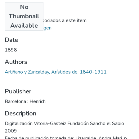
No
Files
Thumbnail
No hay ficheros asociados a este ítem
Available
Ir al repositorio origen
Date
1898
Authors
Artiñano y Zuricalday, Arístides de, 1840-1911
Publisher
Barcelona : Henrich
Description
Digitalización Vitoria-Gasteiz Fundación Sancho el Sabio
2009
Fecha de publicación tomada de: Lizarralde. Andra Mari, p.