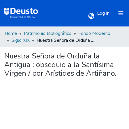
(current)
Log In
Home
Patrimonio Bibliográfico
Fondo Moderno
Communities & Collections
Siglo XIX
Nuestra Señora de Orduña la Antigua : obsequio a la Santísima Virgen / por Arístides de Artiñano.
Nuestra Señora de Orduña la
All of DSpace
Antigua : obsequio a la Santísima
Virgen / por Arístides de Artiñano.
Statistics