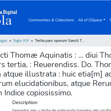
Communities & Collections
All of DSpace
iguo
Siglo XVI
Tertia pars operum Sancti Thomæ Aquinatis : ... diui Thomæ Aquinatis Summæ Theologiæ Pars tertia, : Reuerendiss. Do. Thomæ de Vio, ... Co[m]mentarijs adaucta atque illustrata : huic etia[m] adiectis plurium Quæstionum seu dubiorum elucidationibus, atque Rerum omnium, singulariúmque locorum Indice copiosissimo.
cti Thomæ Aquinatis : ... diui 
ertia, : Reuerendiss. Do. Thom
tque illustrata : huic etia[m] a
um elucidationibus, atque Rer
 Indice copiosissimo.
Description
Segundos imp. y fecha de publicación tomados del colofón