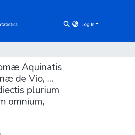
Statistics
Log In
Thomæ Aquinatis
æ de Vio, ...
diectis plurium
um omnium,
.