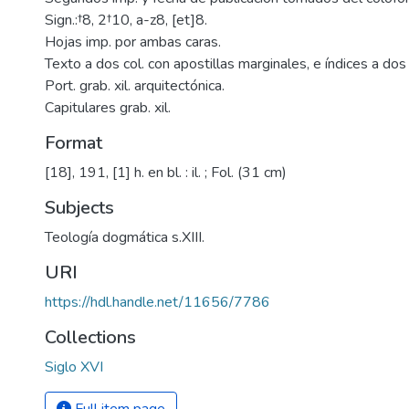
Sign.:†8, 2†10, a-z8, [et]8.
Hojas imp. por ambas caras.
Texto a dos col. con apostillas marginales, e índices a dos 
Port. grab. xil. arquitectónica.
Capitulares grab. xil.
Format
[18], 191, [1] h. en bl. : il. ; Fol. (31 cm)
Subjects
Teología dogmática s.XIII.
URI
https://hdl.handle.net/11656/7786
Collections
Siglo XVI