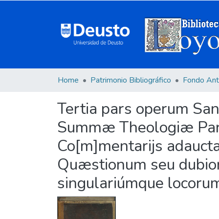
Home
Patrimonio Bibliográfico
Fondo Ant
Tertia pars operum San
Summæ Theologiæ Pars t
Co[m]mentarijs adaucta a
Quæstionum seu dubior
singulariúmque locorum