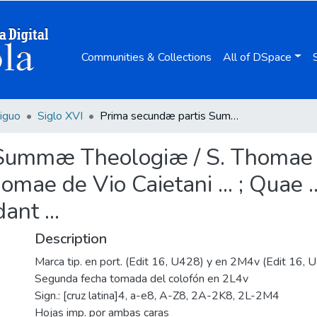
Communities & Collections
All of DSpace
iguo
Siglo XVI
Prima secundæ partis Summæ Theologiæ / S. Thomae de Aquino ... ; cum commentariis R.D.D. Thomae de Vio Caietani ... ; Quae ... quatuor sequentes indices aptissimè dilucidant ...
Summæ Theologiæ / S. Thomae de
mae de Vio Caietani ... ; Quae .
ant ...
Description
Marca tip. en port. (Edit 16, U428) y en 2M4v (Edit 16, 
Segunda fecha tomada del colofón en 2L4v
Sign.: [cruz latina]4, a-e8, A-Z8, 2A-2K8, 2L-2M4
Hojas imp. por ambas caras