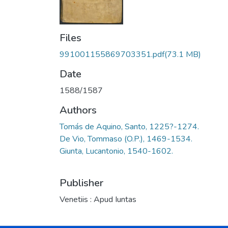
Files
991001155869703351.pdf
(73.1 MB)
Date
1588/1587
Authors
Tomás de Aquino, Santo, 1225?-1274.
De Vio, Tommaso (O.P.), 1469-1534.
Giunta, Lucantonio, 1540-1602.
Publisher
Venetiis : Apud Iuntas