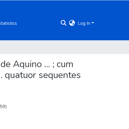
Statistics
Log In
 Aquino ... ; cum
.. quatuor sequentes
U59)