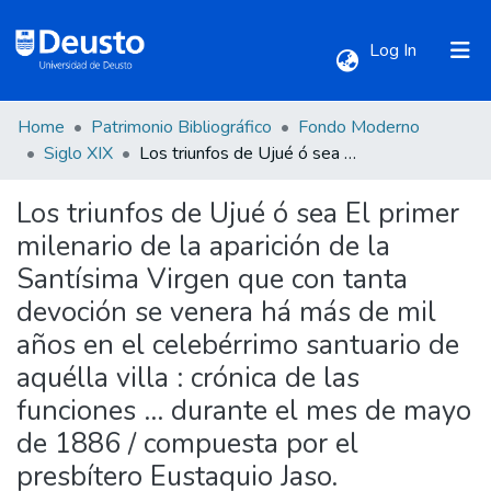
(current)
Log In
Home
Patrimonio Bibliográfico
Fondo Moderno
Communities & Collections
Siglo XIX
Los triunfos de Ujué ó sea El primer milenario de la aparición de la Santísima Virgen que con tanta devoción se venera há más de mil años en el celebérrimo santuario de aquélla villa : crónica de las funciones ... durante el mes de mayo de 1886 / compuesta por el presbítero Eustaquio Jaso.
Los triunfos de Ujué ó sea El primer
All of DSpace
milenario de la aparición de la
Santísima Virgen que con tanta
Statistics
devoción se venera há más de mil
años en el celebérrimo santuario de
aquélla villa : crónica de las
funciones ... durante el mes de mayo
de 1886 / compuesta por el
presbítero Eustaquio Jaso.