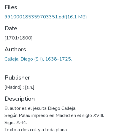
Files
991000185359703351.pdf
(16.1 MB)
Date
[1701/1800]
Authors
Calleja, Diego (S.I.), 1638-1725.
Publisher
[Madrid] : [s.n.]
Description
El autor es el jesuita Diego Calleja.
Según Palau impreso en Madrid en el siglo XVIII.
Sign.: A-I4.
Texto a dos col. y a toda plana.