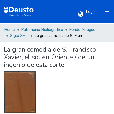
(current)
Log In
Home
Patrimonio Bibliográfico
Fondo Antiguo
Communities & Collections
Siglo XVIII
La gran comedia de S. Francisco Xavier, el sol en Oriente / de un ingenio de esta corte.
La gran comedia de S. Francisco
All of DSpace
Xavier, el sol en Oriente / de un
ingenio de esta corte.
Statistics