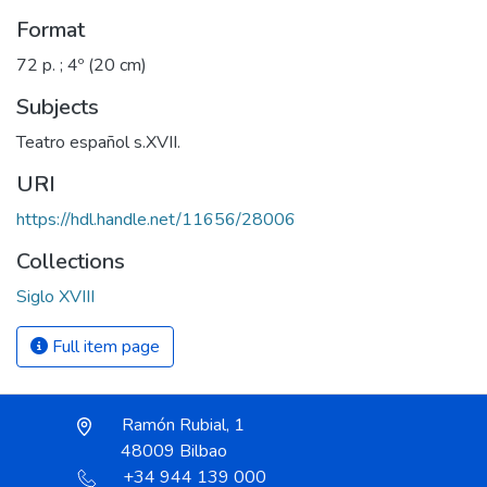
Format
72 p. ; 4º (20 cm)
Subjects
Teatro español s.XVII.
URI
https://hdl.handle.net/11656/28006
Collections
Siglo XVIII
Full item page
Ramón Rubial, 1
48009 Bilbao
+34 944 139 000