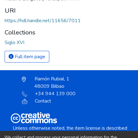
URI
https://hdl.handle.net/11656/7011
Collections
Siglo XVI
Full item page
Ramón Rubial, 1
48009 Bilbao
+34 944 139 000
Contact
Unless otherwise noted, the item license is described
as:
We collect and process your personal information for the