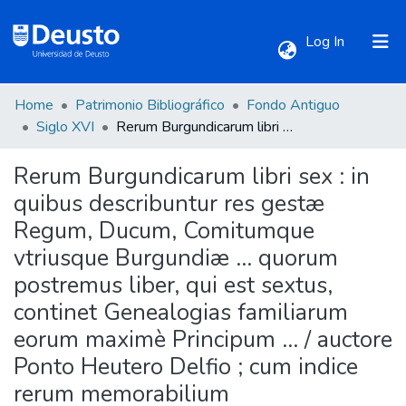
(current)
Log In
Home
Patrimonio Bibliográfico
Fondo Antiguo
Communities & Collections
Siglo XVI
Rerum Burgundicarum libri sex : in quibus describuntur res gestæ Regum, Ducum, Comitumque vtriusque Burgundiæ ... quorum postremus liber, qui est sextus, continet Genealogias familiarum eorum maximè Principum ... / auctore Ponto Heutero Delfio ; cum indice rerum memorabilium stemmatumque locupletissimo.
Rerum Burgundicarum libri sex : in
All of DSpace
quibus describuntur res gestæ
Regum, Ducum, Comitumque
Statistics
vtriusque Burgundiæ ... quorum
postremus liber, qui est sextus,
continet Genealogias familiarum
eorum maximè Principum ... / auctore
Ponto Heutero Delfio ; cum indice
rerum memorabilium