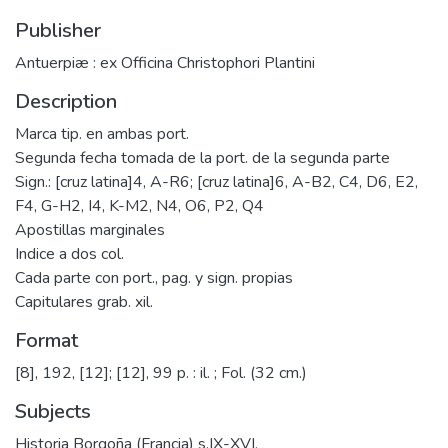
Publisher
Antuerpiæ : ex Officina Christophori Plantini
Description
Marca tip. en ambas port.
Segunda fecha tomada de la port. de la segunda parte
Sign.: [cruz latina]4, A-R6; [cruz latina]6, A-B2, C4, D6, E2,
F4, G-H2, I4, K-M2, N4, O6, P2, Q4
Apostillas marginales
Indice a dos col.
Cada parte con port., pag. y sign. propias
Capitulares grab. xil.
Format
[8], 192, [12]; [12], 99 p. : il. ; Fol. (32 cm.)
Subjects
Historia Borgoña (Francia) s.IX-XVI.