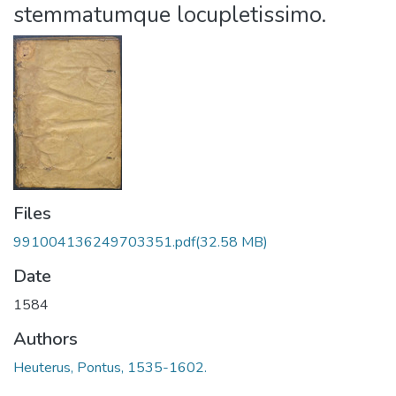
stemmatumque locupletissimo.
Files
991004136249703351.pdf
(32.58 MB)
Date
1584
Authors
Heuterus, Pontus, 1535-1602.