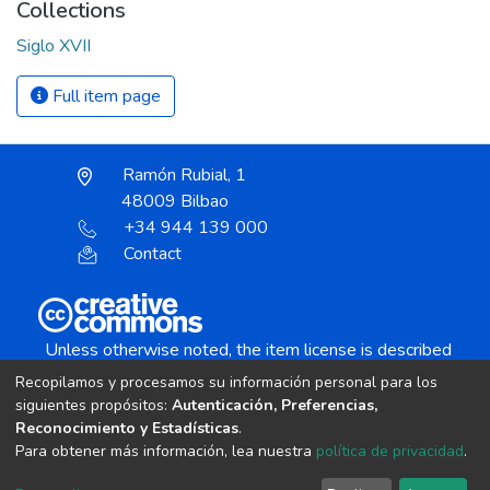
Collections
Siglo XVII
Full item page
Ramón Rubial, 1
48009 Bilbao
+34 944 139 000
Contact
Unless otherwise noted, the item license is described
as:
Recopilamos y procesamos su información personal para los
Creative Commons Attribution-NonCommercial-
siguientes propósitos:
Autenticación, Preferencias,
NoDerivs 4.0 License
Reconocimiento y Estadísticas
.
Para obtener más información, lea nuestra
política de privacidad
.
DSpace software
copyright © 2002-2026
LYRASIS