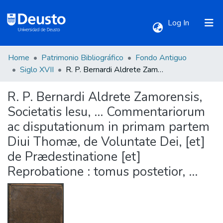
(current)
Log In
Home
Patrimonio Bibliográfico
Fondo Antiguo
Communities & Collections
Siglo XVII
R. P. Bernardi Aldrete Zamorensis, Societatis Iesu, ... Commentariorum ac disputationum in primam partem Diui Thomæ, de Voluntate Dei, [et] de Prædestinatione [et] Reprobatione : tomus postetior, ...
R. P. Bernardi Aldrete Zamorensis,
All of DSpace
Societatis Iesu, ... Commentariorum
ac disputationum in primam partem
Statistics
Diui Thomæ, de Voluntate Dei, [et]
de Prædestinatione [et]
Reprobatione : tomus postetior, ...