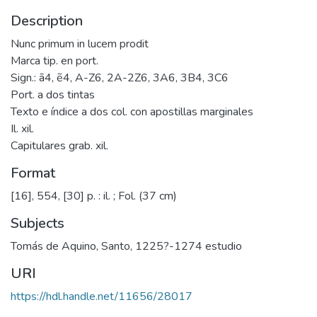
Description
Nunc primum in lucem prodit
Marca tip. en port.
Sign.: ã4, ẽ4, A-Z6, 2A-2Z6, 3A6, 3B4, 3C6
Port. a dos tintas
Texto e índice a dos col. con apostillas marginales
Il. xil.
Capitulares grab. xil.
Format
[16], 554, [30] p. : il. ; Fol. (37 cm)
Subjects
Tomás de Aquino, Santo, 1225?-1274 estudio
URI
https://hdl.handle.net/11656/28017