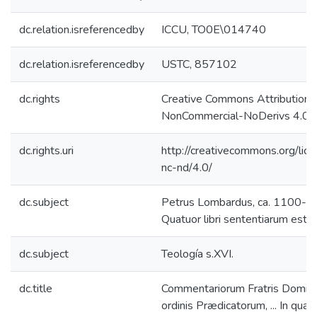
dc.relation.isreferencedby
ICCU, TO0E\014740
dc.relation.isreferencedby
USTC, 857102
dc.rights
Creative Commons Attribution-
NonCommercial-NoDerivs 4.0 L
dc.rights.uri
http://creativecommons.org/lic
nc-nd/4.0/
dc.subject
Petrus Lombardus, ca. 1100-1
Quatuor libri sententiarum estud
dc.subject
Teología s.XVI.
dc.title
Commentariorum Fratris Dominici
ordinis Prædicatorum, ... In quar