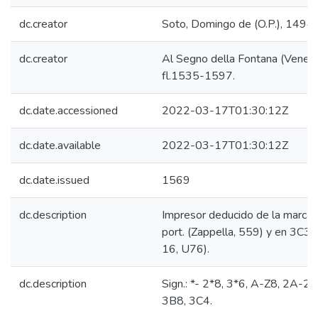
dc.creator
Soto, Domingo de (O.P.), 1494
dc.creator
Al Segno della Fontana (Venecia
fl.1535-1597.
dc.date.accessioned
2022-03-17T01:30:12Z
dc.date.available
2022-03-17T01:30:12Z
dc.date.issued
1569
dc.description
Impresor deducido de la marca t
port. (Zappella, 559) y en 3C3v
16, U76).
dc.description
Sign.: *- 2*8, 3*6, A-Z8, 2A-2
3B8, 3C4.