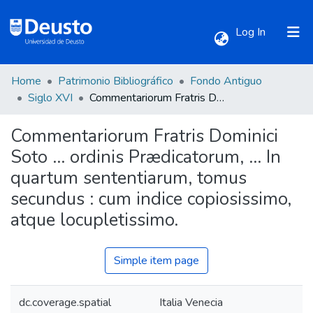
(current)
Log In
Home
Patrimonio Bibliográfico
Fondo Antiguo
Communities & Collections
Siglo XVI
Commentariorum Fratris Dominici Soto ... ordinis Prædicatorum, ... In quartum sententiarum, tomus secundus : cum indice copiosissimo, atque locupletissimo.
Commentariorum Fratris Dominici
All of DSpace
Soto ... ordinis Prædicatorum, ... In
quartum sententiarum, tomus
Statistics
secundus : cum indice copiosissimo,
atque locupletissimo.
Simple item page
dc.coverage.spatial
Italia Venecia