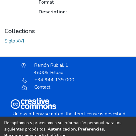
Format
Description:
Collections
Siglo XVI
Ramón Rubial, 1
48009 Bilbao
+34 944 139 000
Contact
Unless otherwise noted, the item license is described
as:
Recopilamos y procesamos su información personal para los
Creative Commons Attribution-NonCommercial-
siguientes propósitos:
Autenticación, Preferencias,
NoDerivs 4.0 License
Reconocimiento y Estadísticas
.