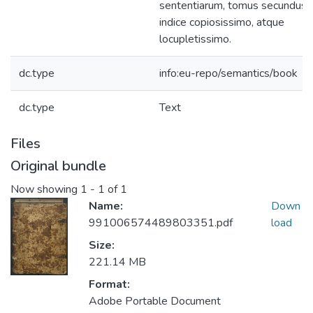
sententiarum, tomus secundus 
indice copiosissimo, atque
locupletissimo.
dc.type
info:eu-repo/semantics/book
dc.type
Text
Files
Original bundle
Now showing
1 - 1 of 1
Name:
Down
991006574489803351.pdf
load
Size:
221.14 MB
Format:
Adobe Portable Document