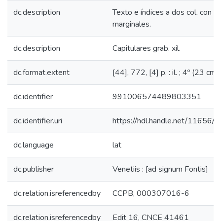
dc.description
Texto e índices a dos col. con ap
marginales.
dc.description
Capitulares grab. xil.
dc.format.extent
[44], 772, [4] p. : il. ; 4º (23 cm)
dc.identifier
991006574489803351
dc.identifier.uri
https://hdl.handle.net/11656/
dc.language
lat
dc.publisher
Venetiis : [ad signum Fontis]
dc.relation.isreferencedby
CCPB, 000307016-6
dc.relation.isreferencedby
Edit 16, CNCE 41461