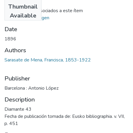
Files
Thumbnail
No hay ficheros asociados a este ítem
Available
Ir al repositorio origen
Date
1896
Authors
Sarasate de Mena, Francisca, 1853-1922
Publisher
Barcelona : Antonio López
Description
Diamante 43
Fecha de publicación tomada de: Eusko bibliographia. v. VII,
p. 451