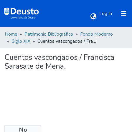
(current)
Log In
Home
Patrimonio Bibliográfico
Fondo Moderno
Communities & Collections
Siglo XIX
Cuentos vascongados / Francisca Sarasate de Mena.
Cuentos vascongados / Francisca
All of DSpace
Sarasate de Mena.
Statistics
No