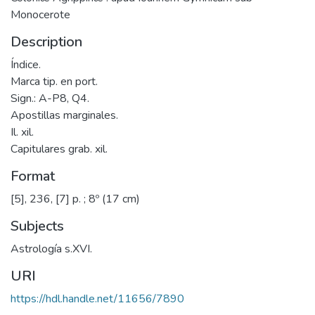
Monocerote
Description
Índice.
Marca tip. en port.
Sign.: A-P8, Q4.
Apostillas marginales.
Il. xil.
Capitulares grab. xil.
Format
[5], 236, [7] p. ; 8º (17 cm)
Subjects
Astrología s.XVI.
URI
https://hdl.handle.net/11656/7890