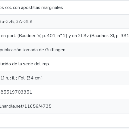
os col. con apostillas marginales
, 3a-3z8, 3A-3L8
 en port. (Baudrier. V, p. 401, n° 2) y en 3L8v (Baudrier. XI, p. 381
publicación tomada de Gültlingen
ucido de la sede del imp.
1] h. : il. ; Fol. (34 cm.)
385519703351
dl.handle.net/11656/4735