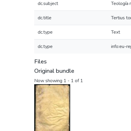
dc.subject
Teología 
dc.title
Tertius t
dc.type
Text
dc.type
info:eu-r
Files
Original bundle
Now showing
1 - 1 of 1