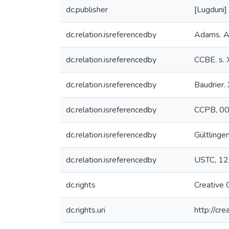
dc.publisher
[Lugduni] 
dc.relation.isreferencedby
Adams. A
dc.relation.isreferencedby
CCBE. s. 
dc.relation.isreferencedby
Baudrier. 
dc.relation.isreferencedby
CCPB, 0
dc.relation.isreferencedby
Gültlingen
dc.relation.isreferencedby
USTC, 1
dc.rights
Creative
dc.rights.uri
http://cr