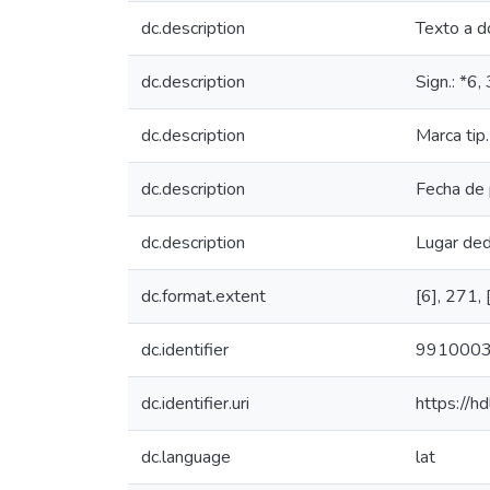
dc.description
Texto a d
dc.description
Sign.: *6
dc.description
Marca tip.
dc.description
Fecha de 
dc.description
Lugar ded
dc.format.extent
[6], 271, [
dc.identifier
991000
dc.identifier.uri
https://h
dc.language
lat