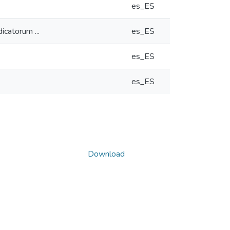
es_ES
icatorum ...
es_ES
es_ES
es_ES
Download