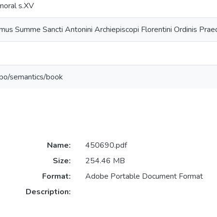
moral s.XV
omus Summe Sancti Antonini Archiepiscopi Florentini Ordinis Praed
epo/semantics/book
Name:
450690.pdf
Size:
254.46 MB
Format:
Adobe Portable Document Format
Description: