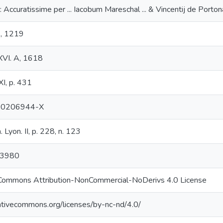
: Accuratissime per ... Iacobum Mareschal ... & Vincentij de Portonari
, 1219
XVI. A, 1618
XI, p. 431
00206944-X
. Lyon. II, p. 228, n. 123
23980
 Commons Attribution-NonCommercial-NoDerivs 4.0 License
eativecommons.org/licenses/by-nc-nd/4.0/