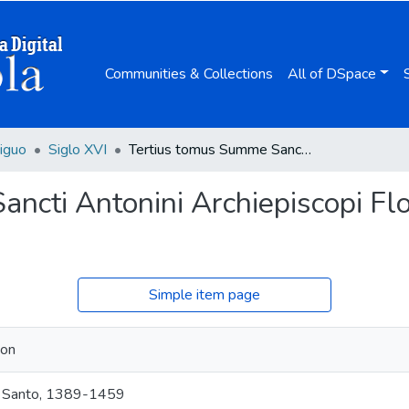
Communities & Collections
All of DSpace
iguo
Siglo XVI
Tertius tomus Summe Sancti Antonini Archiepiscopi Florentini Ordinis Praedicatorum ...
ncti Antonini Archiepiscopi Flo
Simple item page
yon
, Santo, 1389-1459