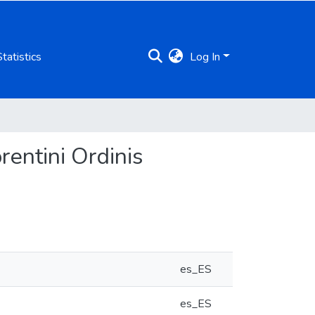
Statistics
Log In
rentini Ordinis
es_ES
es_ES