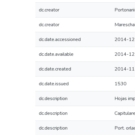
dc.creator
Portonari
dc.creator
Mareschal
dc.date.accessioned
2014-12
dc.date.available
2014-12
dc.date.created
2014-11
dc.date.issued
1530
dc.description
Hojas imp
dc.description
Capitulare
dc.description
Port. orla