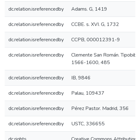
dc.relation.isreferencedby
Adams. G, 1419
dc.relation.isreferencedby
CCBE. s. XVI. G, 1732
dc.relation.isreferencedby
CCPB, 000012391-9
dc.relation.isreferencedby
Clemente San Román. Tipobiblio
1566-1600, 485
dc.relation.isreferencedby
IB, 9846
dc.relation.isreferencedby
Palau, 109437
dc.relation.isreferencedby
Pérez Pastor. Madrid, 356
dc.relation.isreferencedby
USTC, 336655
dc.rights
Creative Commons Attribution-