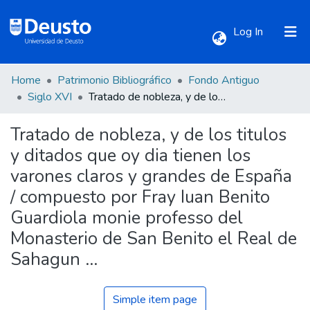
(current)
Log In
Home
Patrimonio Bibliográfico
Fondo Antiguo
Communities & Collections
Siglo XVI
Tratado de nobleza, y de los titulos y ditados que oy dia tienen los varones claros y grandes de España / compuesto por Fray Iuan Benito Guardiola monie professo del Monasterio de San Benito el Real de Sahagun ...
Tratado de nobleza, y de los titulos
All of DSpace
y ditados que oy dia tienen los
varones claros y grandes de España
Statistics
/ compuesto por Fray Iuan Benito
Guardiola monie professo del
Monasterio de San Benito el Real de
Sahagun ...
Simple item page