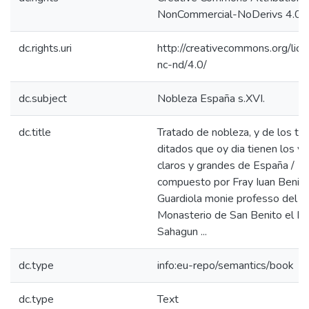
NonCommercial-NoDerivs 4.0 L
dc.rights.uri
http://creativecommons.org/lic
nc-nd/4.0/
dc.subject
Nobleza España s.XVI.
dc.title
Tratado de nobleza, y de los tit
ditados que oy dia tienen los v
claros y grandes de España /
compuesto por Fray Iuan Benit
Guardiola monie professo del
Monasterio de San Benito el Re
Sahagun ...
dc.type
info:eu-repo/semantics/book
dc.type
Text