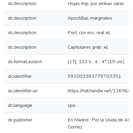
dc.description
Hojas imp. por ambas caras
dc.description
Apostillas marginales
dc.description
Port. con esc. real xil.
dc.description
Capitulares grab. xil.
dc.format.extent
[17], 132 h. : il. ; 4° (19 cm.)
dc.identifier
991003383779703351
dc.identifier.uri
https://hdl.handle.net/11656/
dc.language
spa
dc.publisher
En Madrid : Por la Viuda de Alo
Gomez