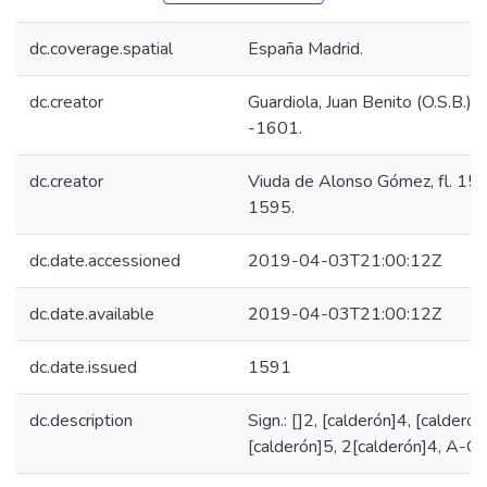
dc.coverage.spatial
España Madrid.
dc.creator
Guardiola, Juan Benito (O.S.B.),
-1601.
dc.creator
Viuda de Alonso Gómez, fl. 15
1595.
dc.date.accessioned
2019-04-03T21:00:12Z
dc.date.available
2019-04-03T21:00:12Z
dc.date.issued
1591
dc.description
Sign.: []2, [calderón]4, [calderón
[calderón]5, 2[calderón]4, A-Q