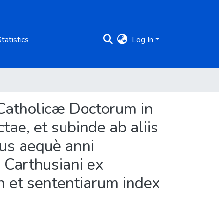
Statistics
Log In
Catholicæ Doctorum in
ctae, et subinde ab aliis
ius aequè anni
j Carthusiani ex
um et sententiarum index