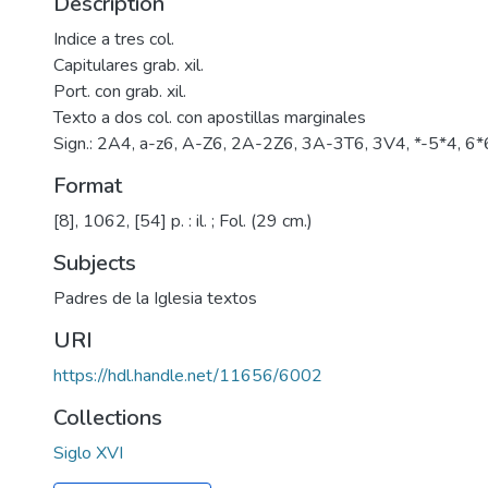
Description
Indice a tres col.
Capitulares grab. xil.
Port. con grab. xil.
Texto a dos col. con apostillas marginales
Sign.: 2A4, a-z6, A-Z6, 2A-2Z6, 3A-3T6, 3V4, *-5*4, 6*
Format
[8], 1062, [54] p. : il. ; Fol. (29 cm.)
Subjects
Padres de la Iglesia textos
URI
https://hdl.handle.net/11656/6002
Collections
Siglo XVI