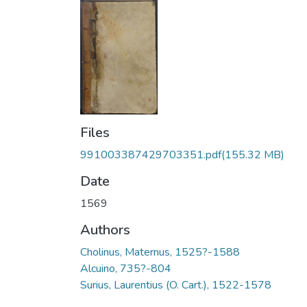
Files
991003387429703351.pdf
(155.32 MB)
Date
1569
Authors
Cholinus, Maternus, 1525?-1588
Alcuino, 735?-804
Surius, Laurentius (O. Cart.), 1522-1578