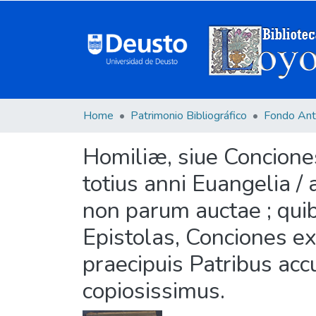
Home
Patrimonio Bibliográfico
Fondo Ant
Homiliæ, siue Concion
totius anni Euangelia / 
non parum auctae ; qui
Epistolas, Conciones exe
praecipuis Patribus accu
copiosissimus.