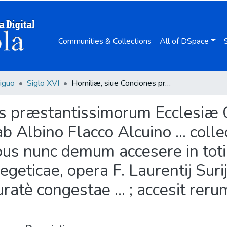
Communities & Collections
All of DSpace
iguo
Siglo XVI
Homiliæ, siue Conciones præstantissimorum Ecclesiæ Catholicæ Doctorum in totius anni Euangelia / ab Albino Flacco Alcuino ... collectae, et subinde ab aliis non parum auctae ; quibus nunc demum accesere in totius aequè anni Epistolas, Conciones exegeticae, opera F. Laurentij Surij Carthusiani ex praecipuis Patribus accuratè congestae ... ; accesit rerum et sententiarum index copiosissimus.
es præstantissimorum Ecclesiæ 
ab Albino Flacco Alcuino ... colle
bus nunc demum accesere in tot
geticae, opera F. Laurentij Suri
ratè congestae ... ; accesit rer