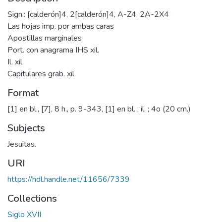
Sign.: [calderón]4, 2[calderón]4, A-Z4, 2A-2X4
Las hojas imp. por ambas caras
Apostillas marginales
Port. con anagrama IHS xil.
Il. xil.
Capitulares grab. xil.
Format
[1] en bl., [7], 8 h., p. 9-343, [1] en bl. : il. ; 4o (20 cm.)
Subjects
Jesuitas.
URI
https://hdl.handle.net/11656/7339
Collections
Siglo XVII