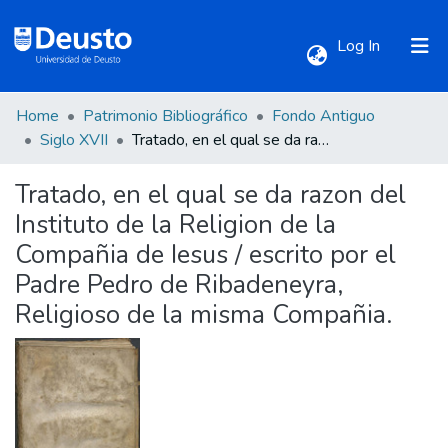
(current)
Log In
Home
Patrimonio Bibliográfico
Fondo Antiguo
Communities & Collections
Siglo XVII
Tratado, en el qual se da razon del Instituto de la Religion de la Compañia de Iesus / escrito por el Padre Pedro de Ribadeneyra, Religioso de la misma Compañia.
Tratado, en el qual se da razon del
All of DSpace
Instituto de la Religion de la
Compañia de Iesus / escrito por el
Statistics
Padre Pedro de Ribadeneyra,
Religioso de la misma Compañia.