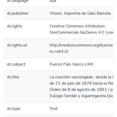
dc.language
spa
dc.publisher
Vitoria : Imprenta de Galo Barrutia
dc.rights
Creative Commons Attribution-
NonCommercial-NoDerivs 4.0 Licen
dc.rights.uri
http://creativecommons.org/licenses/
nc-nd/4.0/
dc.subject
Fueros País Vasco s.XIX
dc.title
La cuestión vascongada : desde la L
de 21 de julio de 1876 hasta la Real
Orden de 8 de agosto de 1891 / por
Eulogio Serdán y Aguirregaviria [sic].
dc.type
Text