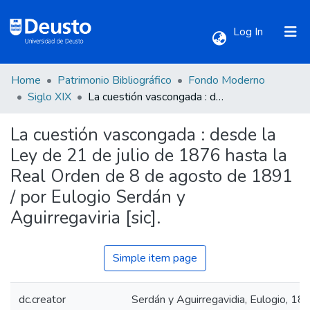
(current)
Log In
Home
Patrimonio Bibliográfico
Fondo Moderno
Communities & Collections
Siglo XIX
La cuestión vascongada : desde la Ley de 21 de julio de 1876 hasta la Real Orden de 8 de agosto de 1891 / por Eulogio Serdán y Aguirregaviria [sic].
La cuestión vascongada : desde la
All of DSpace
Ley de 21 de julio de 1876 hasta la
Real Orden de 8 de agosto de 1891
Statistics
/ por Eulogio Serdán y
Aguirregaviria [sic].
Simple item page
dc.creator
Serdán y Aguirregavidia, Eulogio, 18