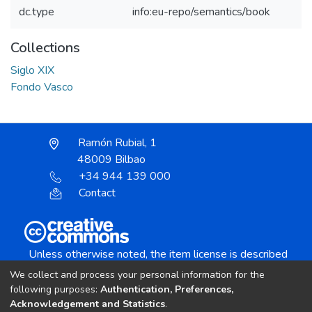
dc.type
info:eu-repo/semantics/book
Collections
Siglo XIX
Fondo Vasco
Ramón Rubial, 1
48009 Bilbao
+34 944 139 000
Contact
Unless otherwise noted, the item license is described
as:
We collect and process your personal information for the
Creative Commons Attribution-NonCommercial-
following purposes:
Authentication, Preferences,
NoDerivs 4.0 License
Acknowledgement and Statistics
.