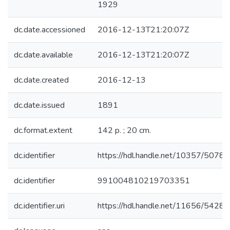
1929
dc.date.accessioned
2016-12-13T21:20:07Z
dc.date.available
2016-12-13T21:20:07Z
dc.date.created
2016-12-13
dc.date.issued
1891
dc.format.extent
142 p. ; 20 cm.
dc.identifier
https://hdl.handle.net/10357/5078
dc.identifier
991004810219703351
dc.identifier.uri
https://hdl.handle.net/11656/5428