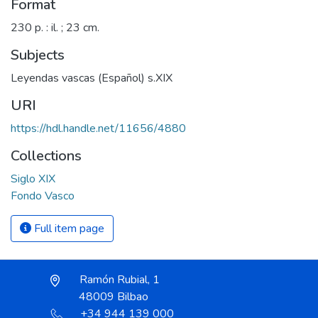
Format
230 p. : il. ; 23 cm.
Subjects
Leyendas vascas (Español) s.XIX
URI
https://hdl.handle.net/11656/4880
Collections
Siglo XIX
Fondo Vasco
Full item page
Ramón Rubial, 1
48009 Bilbao
+34 944 139 000