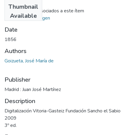
Files
Thumbnail
No hay ficheros asociados a este ítem
Available
Ir al repositorio origen
Date
1856
Authors
Goizueta, José María de
Publisher
Madrid : Juan José Martínez
Description
Digitalización Vitoria-Gasteiz Fundación Sancho el Sabio
2009
3º ed.