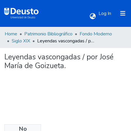
(current)
Log In
Home
Patrimonio Bibliográfico
Fondo Moderno
Communities & Collections
Siglo XIX
Leyendas vascongadas / por José María de Goizueta.
Leyendas vascongadas / por José
All of DSpace
María de Goizueta.
Statistics
No