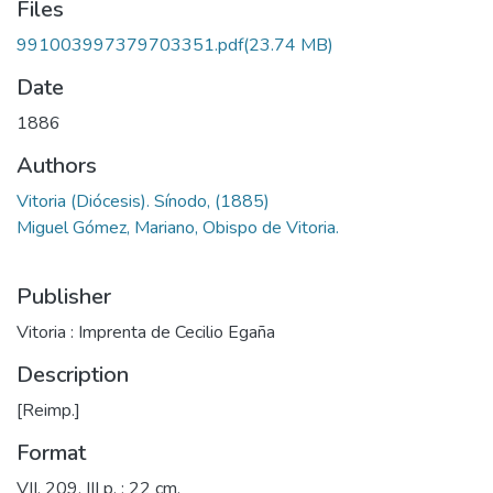
Files
991003997379703351.pdf
(23.74 MB)
Date
1886
Authors
Vitoria (Diócesis). Sínodo, (1885)
Miguel Gómez, Mariano, Obispo de Vitoria.
Publisher
Vitoria : Imprenta de Cecilio Egaña
Description
[Reimp.]
Format
VII, 209, III p. ; 22 cm.