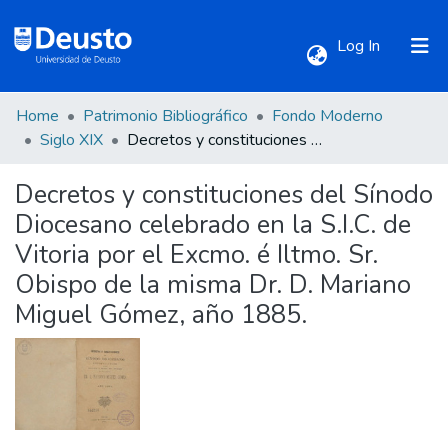
(current)
Log In
Home
Patrimonio Bibliográfico
Fondo Moderno
Communities & Collections
Siglo XIX
Decretos y constituciones del Sínodo Diocesano celebrado en la S.I.C. de Vitoria por el Excmo. é Iltmo. Sr. Obispo de la misma Dr. D. Mariano Miguel Gómez, año 1885.
Decretos y constituciones del Sínodo
All of DSpace
Diocesano celebrado en la S.I.C. de
Vitoria por el Excmo. é Iltmo. Sr.
Statistics
Obispo de la misma Dr. D. Mariano
Miguel Gómez, año 1885.