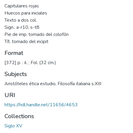
Capitulares rojas
Huecos para iniciales
Texto a dos col.
Sign.: a-r10, s-t8
Pie de imp. tomado del colofón
Tít. tomado del incipit
Format
[372] p. : il. ; Fol. (32 cm.)
Subjects
Aristóteles ética estudio
,
Filosofía italiana s.XIII
URI
https://hdl.handle.net/11656/4653
Collections
Siglo XV