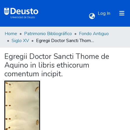
(current)
Log In
Home
Patrimonio Bibliográfico
Fondo Antiguo
Communities & Collections
Siglo XV
Egregii Doctor Sancti Thome de Aquino in libris ethicorum comentum incipit.
Egregii Doctor Sancti Thome de
All of DSpace
Aquino in libris ethicorum
comentum incipit.
Statistics