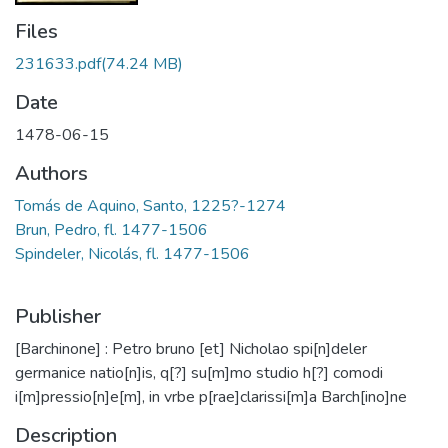
Files
231633.pdf
(74.24 MB)
Date
1478-06-15
Authors
Tomás de Aquino, Santo, 1225?-1274
Brun, Pedro, fl. 1477-1506
Spindeler, Nicolás, fl. 1477-1506
Publisher
[Barchinone] : Petro bruno [et] Nicholao spi[n]deler
germanice natio[n]is, q[?] su[m]mo studio h[?] comodi
i[m]pressio[n]e[m], in vrbe p[rae]clarissi[m]a Barch[ino]ne
Description