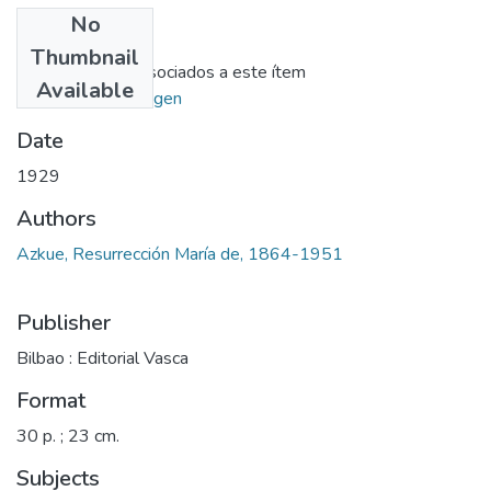
No
Files
Thumbnail
No hay ficheros asociados a este ítem
Available
Ir al repositorio origen
Date
1929
Authors
Azkue, Resurrección María de, 1864-1951
Publisher
Bilbao : Editorial Vasca
Format
30 p. ; 23 cm.
Subjects