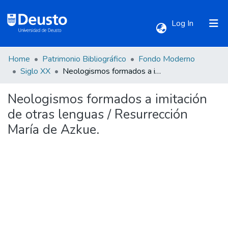
(current)
Log In
Home
Patrimonio Bibliográfico
Fondo Moderno
Communities & Collections
Siglo XX
Neologismos formados a imitación de otras lenguas / Resurrección María de Azkue.
Neologismos formados a imitación
All of DSpace
de otras lenguas / Resurrección
María de Azkue.
Statistics