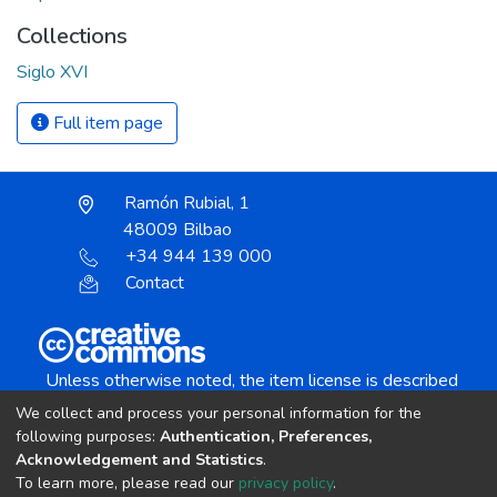
Collections
Siglo XVI
Full item page
Ramón Rubial, 1
48009 Bilbao
+34 944 139 000
Contact
Unless otherwise noted, the item license is described
as:
We collect and process your personal information for the
Creative Commons Attribution-NonCommercial-
following purposes:
Authentication, Preferences,
NoDerivs 4.0 License
Acknowledgement and Statistics
.
To learn more, please read our
privacy policy
.