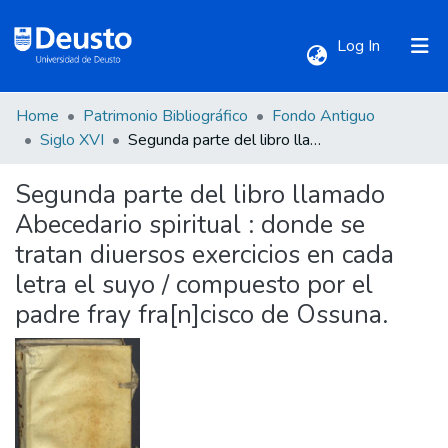
(current)
Log In
Home
Patrimonio Bibliográfico
Fondo Antiguo
Communities & Collections
Siglo XVI
Segunda parte del libro llamado Abecedario spiritual : donde se tratan diuersos exercicios en cada letra el suyo / compuesto por el padre fray fra[n]cisco de Ossuna.
Segunda parte del libro llamado
All of DSpace
Abecedario spiritual : donde se
tratan diuersos exercicios en cada
Statistics
letra el suyo / compuesto por el
padre fray fra[n]cisco de Ossuna.