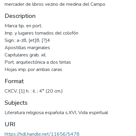
mercader de libros vezino de medina del Campo
Description
Marca tip. en port.
Imp. y lugares tomados del colofón
Sign.: a-z8, [et]8, [?]4
Apostillas marginales
Capitulares grab. xil.
Port. arquitectónica a dos tintas
Hojas imp. por ambas caras
Format
CXCV, [1] h. : il. ; 4° (20 cm.)
Subjects
Literatura religiosa española s.XVI
,
Vida espiritual
URI
https://hdl.handle.net/11656/5478