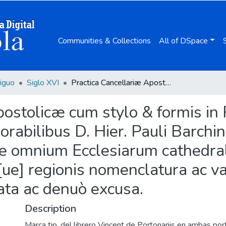
Communities & Collections
All of DSpace
iguo
Siglo XVI
Practica Cancellariæ Apostolicæ cum stylo & formis in Romana Curia vsitatis / excerpta nuper ex memorabilibus D. Hier. Pauli Barchin ... ; his & in fine adiectum est Prouinciale omnium Ecclesiarum cathedralium vniuersi orbis, necnon monetæ cuiusq[ue] regionis nomenclatura ac valor, omnia, qua fieri potuit diligentia emendata ac denuò excusa.
ostolicæ cum stylo & formis in 
bilibus D. Hier. Pauli Barchin ..
le omnium Ecclesiarum cathedral
] regionis nomenclatura ac valo
ata ac denuò excusa.
Description
Marca tip. del librero Vincent de Portonariis en ambas port.