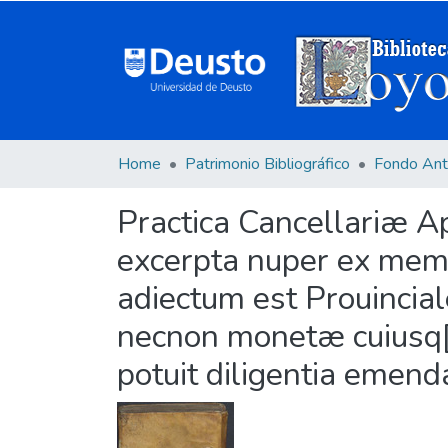
Home
Patrimonio Bibliográfico
Fondo Ant
Practica Cancellariæ Ap
excerpta nuper ex memora
adiectum est Prouincia
necnon monetæ cuiusq[ue
potuit diligentia emend