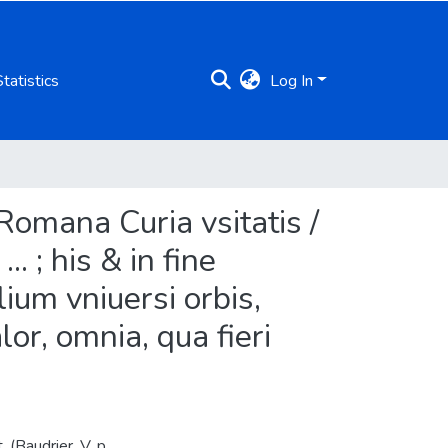
Statistics
Log In
Romana Curia vsitatis /
. ; his & in fine
ium vniuersi orbis,
r, omnia, qua fieri
 (Baudrier. V, p.