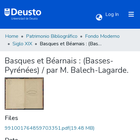
(current)
Log In
Home
Patrimonio Bibliográfico
Fondo Moderno
Communities & Collections
Siglo XIX
Basques et Béarnais : (Basses-Pyrénées) / par M. Balech-Lagarde.
Basques et Béarnais : (Basses-
All of DSpace
Pyrénées) / par M. Balech-Lagarde.
Statistics
Files
991001764859703351.pdf
(19.48 MB)