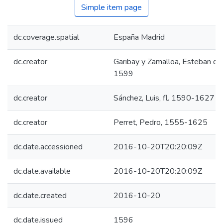
Simple item page
dc.coverage.spatial
España Madrid
dc.creator
Garibay y Zamalloa, Esteban d
1599
dc.creator
Sánchez, Luis, fl. 1590-1627
dc.creator
Perret, Pedro, 1555-1625
dc.date.accessioned
2016-10-20T20:20:09Z
dc.date.available
2016-10-20T20:20:09Z
dc.date.created
2016-10-20
dc.date.issued
1596