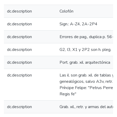
dc.description
Colofón
dc.description
Sign.: A-Z4, 2A-2P4
dc.description
Errores de pag., duplica p. 56-
dc.description
G2, I3, X1 y 2P2 son h. pleg.
dc.description
Port. grab. xil. arquitectónica
dc.description
Las il. son grab. xil. de tablas y
genealógicos, salvo A3v, retr. ca
Príncipe Felipe: "Petrus Perret 
Regis fe"
dc.description
Grab. xil., retr. y armas del auto