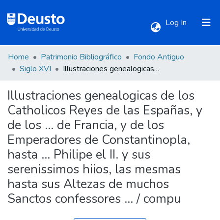
(current)
Log In
Home
Patrimonio Bibliográfico
Fondo Antiguo
Communities & Collections
Siglo XVI
Illustraciones genealogicas de los Catholicos Reyes de las Españas, y de los ... de Francia, y de los Emperadores de Constantinopla, hasta ... Philipe el II. y sus serenissimos hiios, las mesmas hasta sus Altezas de muchos Sanctos confessores ... / compu
Illustraciones genealogicas de los
All of DSpace
Catholicos Reyes de las Españas, y
de los ... de Francia, y de los
Statistics
Emperadores de Constantinopla,
hasta ... Philipe el II. y sus
serenissimos hiios, las mesmas
hasta sus Altezas de muchos
Sanctos confessores ... / compu