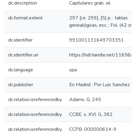
dc.description
Capitulares grab. xil.
dc.format.extent
297 [i.e. 299], [5] p. : tablas
genealógicas, esc. ; Fol. (42 cm)
dc.identifier
991001131649703351
dc.identifier.uri
https://hdl.handle.net/11656/
dc.language
spa
dc.publisher
En Madrid : Por Luis Sanchez
dc.relation.isreferencedby
Adams. G, 245
dc.relation.isreferencedby
CCBE. s. XVI. G, 382
dc.relation.isreferencedby
CCPB, 000000614-9