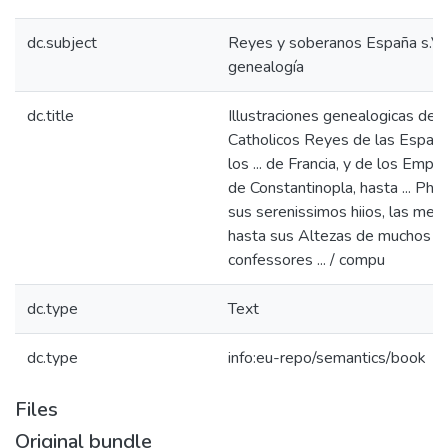
dc.subject
Reyes y soberanos España s.VI
genealogía
dc.title
Illustraciones genealogicas de l
Catholicos Reyes de las España
los ... de Francia, y de los Emp
de Constantinopla, hasta ... Philip
sus serenissimos hiios, las me
hasta sus Altezas de muchos S
confessores ... / compu
dc.type
Text
dc.type
info:eu-repo/semantics/book
Files
Original bundle