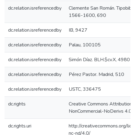
dc.relation.isreferencedby
Clemente San Román. Tipobiblio
1566-1600, 690
dc.relation.isreferencedby
IB, 9427
dc.relation.isreferencedby
Palau, 100105
dc.relation.isreferencedby
Simón Díaz. BLH.$cv.X, 4980
dc.relation.isreferencedby
Pérez Pastor. Madrid, 510
dc.relation.isreferencedby
USTC, 336475
dc.rights
Creative Commons Attribution-
NonCommercial-NoDerivs 4.0 L
dc.rights.uri
http://creativecommons.org/lic
nc-nd/4.0/