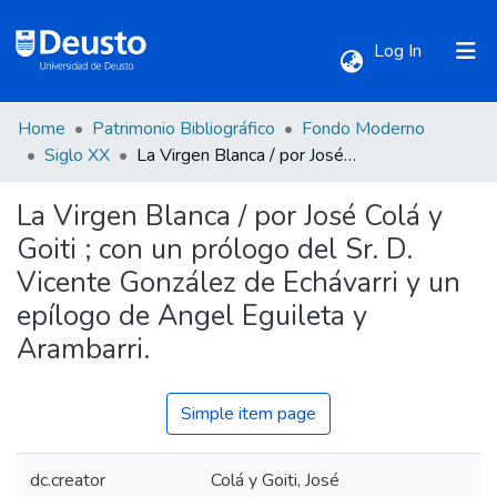
(current)
Log In
Home
Patrimonio Bibliográfico
Fondo Moderno
Communities & Collections
Siglo XX
La Virgen Blanca / por José Colá y Goiti ; con un prólogo del Sr. D. Vicente González de Echávarri y un epílogo de Angel Eguileta y Arambarri.
La Virgen Blanca / por José Colá y
All of DSpace
Goiti ; con un prólogo del Sr. D.
Vicente González de Echávarri y un
Statistics
epílogo de Angel Eguileta y
Arambarri.
Simple item page
dc.creator
Colá y Goiti, José