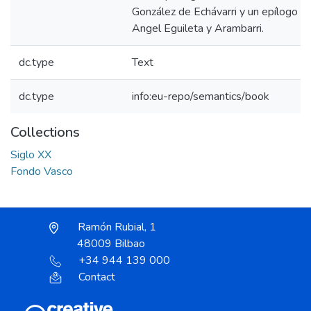
González de Echávarri y un epílogo d
Angel Eguileta y Arambarri.
dc.type
Text
dc.type
info:eu-repo/semantics/book
Collections
Siglo XX
Fondo Vasco
Ramón Rubial, 1
48009 Bilbao
+34 944 139 000
Contact