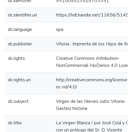
dc.identifier
991005513529703351
dc.identifier.uri
https://hdl.handle.net/11656/5149
dc.language
spa
dc.publisher
Vitoria : Imprenta de los Hijos de Itu
dc.rights
Creative Commons Attribution-
NonCommercial-NoDerivs 4.0 Licen
dc.rights.uri
http://creativecommons.org/licenses/
nc-nd/4.0/
dc.subject
Virgen de las Nieves culto Vitoria-
Gasteiz historia
dc.title
La Virgen Blanca / por José Colá y Goit
con un prólogo del Sr. D. Vicente