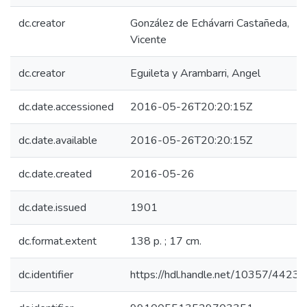
dc.creator
González de Echávarri Castañeda,
Vicente
dc.creator
Eguileta y Arambarri, Angel
dc.date.accessioned
2016-05-26T20:20:15Z
dc.date.available
2016-05-26T20:20:15Z
dc.date.created
2016-05-26
dc.date.issued
1901
dc.format.extent
138 p. ; 17 cm.
dc.identifier
https://hdl.handle.net/10357/4423