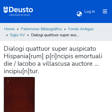
(current)
Log In
Home
Patrimonio Bibliográfico
Fondo Antiguo
Communities & Collections
Siglo XV
Dialogi quattuor super auspicato Hispania[rum] p[ri]ncipis emortuali die / Iacobo a villascusa auctore ... incipiu[n]tur.
Dialogi quattuor super auspicato
All of DSpace
Hispania[rum] p[ri]ncipis emortuali
die / Iacobo a villascusa auctore ...
Statistics
incipiu[n]tur.