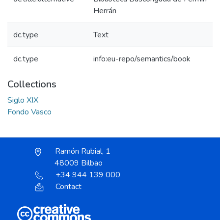
Herrán
dc.type
Text
dc.type
info:eu-repo/semantics/book
Collections
Siglo XIX
Fondo Vasco
Ramón Rubial, 1
48009 Bilbao
+34 944 139 000
Contact