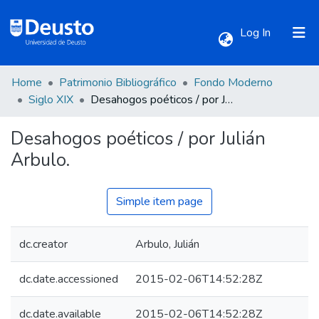
(current)
Log In
Home
Patrimonio Bibliográfico
Fondo Moderno
Communities & Collections
Siglo XIX
Desahogos poéticos / por Julián Arbulo.
Desahogos poéticos / por Julián
All of DSpace
Arbulo.
Statistics
Simple item page
dc.creator
Arbulo, Julián
dc.date.accessioned
2015-02-06T14:52:28Z
dc.date.available
2015-02-06T14:52:28Z