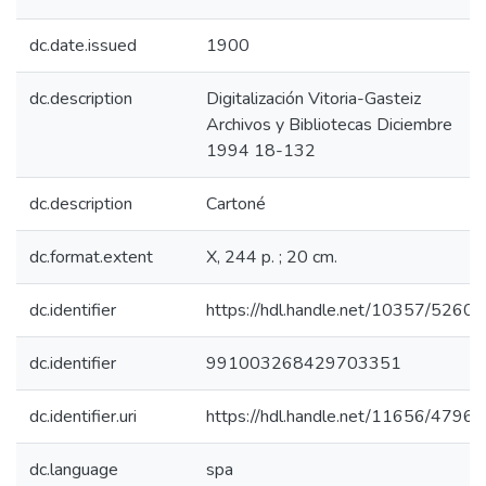
dc.date.issued
1900
dc.description
Digitalización Vitoria-Gasteiz
Archivos y Bibliotecas Diciembre
1994 18-132
dc.description
Cartoné
dc.format.extent
X, 244 p. ; 20 cm.
dc.identifier
https://hdl.handle.net/10357/5260
dc.identifier
991003268429703351
dc.identifier.uri
https://hdl.handle.net/11656/4796
dc.language
spa