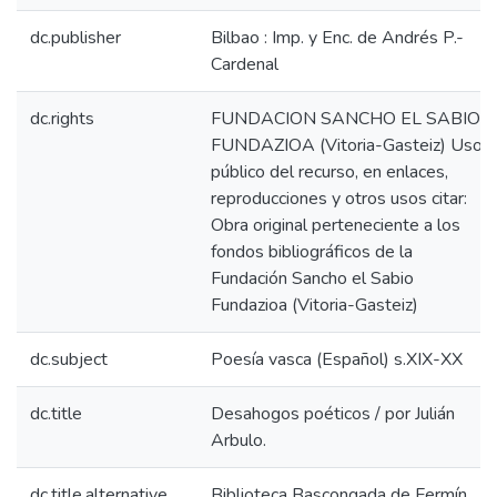
dc.publisher
Bilbao : Imp. y Enc. de Andrés P.-
Cardenal
dc.rights
FUNDACION SANCHO EL SABIO
FUNDAZIOA (Vitoria-Gasteiz) Uso
público del recurso, en enlaces,
reproducciones y otros usos citar:
Obra original perteneciente a los
fondos bibliográficos de la
Fundación Sancho el Sabio
Fundazioa (Vitoria-Gasteiz)
dc.subject
Poesía vasca (Español) s.XIX-XX
dc.title
Desahogos poéticos / por Julián
Arbulo.
dc.title.alternative
Biblioteca Bascongada de Fermín