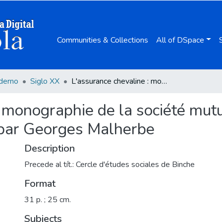
Communities & Collections
All of DSpace
derno
Siglo XX
L'assurance chevaline : monographie de la société mutualiste d'assurance chevaline de Flobecq / par Georges Malherbe
 monographie de la société mut
 par Georges Malherbe
Description
Precede al tít.: Cercle d'études sociales de Binche
Format
31 p. ; 25 cm.
Subjects