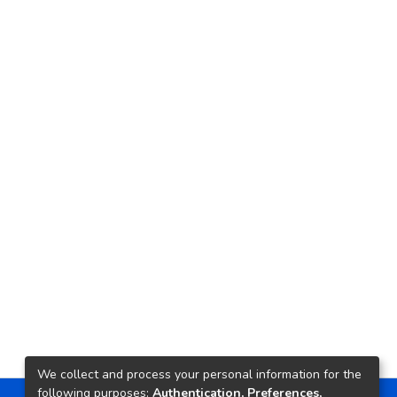
We collect and process your personal information for the
following purposes:
Authentication, Preferences,