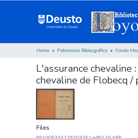
Home
Patrimonio Bibliográfico
Fondo Mo
L'assurance chevaline :
chevaline de Flobecq /
Files
991005334129703351.pdf
(2.16 MB)