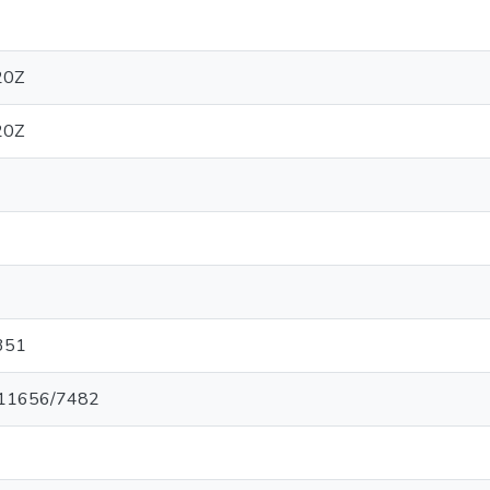
20Z
20Z
351
et/11656/7482