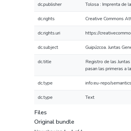
dc.publisher
Tolosa : Imprenta de la
dc.rights
Creative Commons Attr
dc.rights.uri
https://creativecommo
dc.subject
Guipúzcoa. Juntas Gene
dc.title
Registro de las Juntas 
pasan las primeras a l
dc.type
info:eu-repo/semantic
dc.type
Text
Files
Original bundle