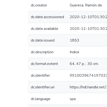
dc.creator
Guereca, Ramón de.
dc.date.accessioned
2020-12-10T01:30:
dc.date.available
2020-12-10T01:30:
dc.date.issued
1853
dc.description
Indice
dc.format.extent
64, 47 p. ; 30 cm.
dc.identifier
991003967419703
dc.identifier.uri
https://hdl.handle.n
dc.language
spa