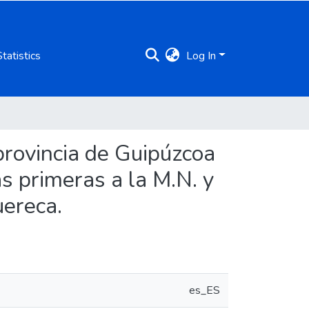
Statistics
Log In
provincia de Guipúzcoa
as primeras a la M.N. y
uereca.
es_ES