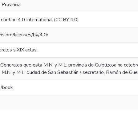
 Provincia
ibution 4.0 International (CC BY 4.0)
ns.org/licenses/by/4.0/
rales s.XIX actas.
Generales que esta M.N. y M.L. provincia de Guipúzcoa ha celebrad
a M.N. y M.L. ciudad de San Sebastián / secretario, Ramón de Gue
s/book