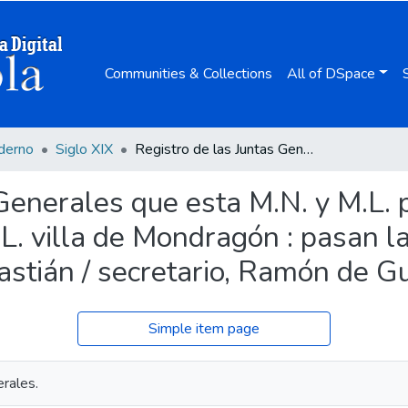
Communities & Collections
All of DSpace
derno
Siglo XIX
Registro de las Juntas Generales que esta M.N. y M.L. provincia de Guipúzcoa ha celebrado en la N. y L. villa de Mondragón : pasan las primeras a la M.N. y M.L. ciudad de San Sebastián / secretario, Ramón de Guereca.
Generales que esta M.N. y M.L. 
L. villa de Mondragón : pasan l
stián / secretario, Ramón de G
Simple item page
erales.