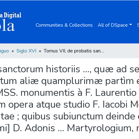
Communities & Collections
All of DSpace
iguo
Siglo XVI
Tomus VII, de probatis sanctorum historiis ..., quæ ad secundam sex tomorum editionem accesserunt, tum aliæ quamplurimæ partìm ex tomis Aloysii Lipomani ..., partìm ex MSS. monumentis à F. Laurentio Surio huic operi reseruatis / nunc primum opera atque studio F. Iacobi Mosandri Carthusiani collectae & in lucem editae ; quibus subiunctum deinde est valde desideratum hactenus reuerendiss[imi] D. Adonis ... Martyrologium, nunc primum integrè editum ...
 sanctorum historiis ..., quæ a
 tum aliæ quamplurimæ partìm e
 MSS. monumentis à F. Laurentio 
m opera atque studio F. Iacobi 
itae ; quibus subiunctum deinde
i] D. Adonis ... Martyrologium, 