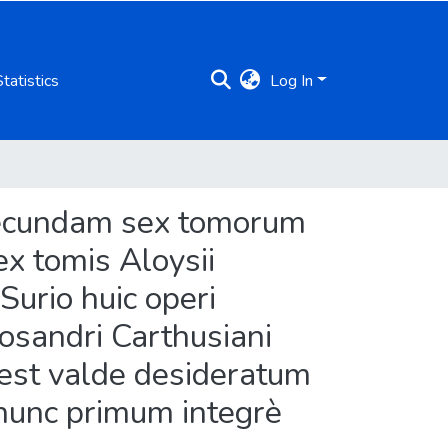
Statistics
Log In
d secundam sex tomorum
x tomis Aloysii
Surio huic operi
Mosandri Carthusiani
 est valde desideratum
nunc primum integrè