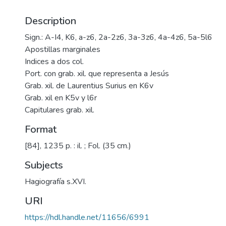
Description
Sign.: A-I4, K6, a-z6, 2a-2z6, 3a-3z6, 4a-4z6, 5a-5l6
Apostillas marginales
Indices a dos col.
Port. con grab. xil. que representa a Jesús
Grab. xil. de Laurentius Surius en K6v
Grab. xil en K5v y l6r
Capitulares grab. xil.
Format
[84], 1235 p. : il. ; Fol. (35 cm.)
Subjects
Hagiografía s.XVI.
URI
https://hdl.handle.net/11656/6991