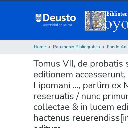
Home
Patrimonio Bibliográfico
Fondo Ant
Tomus VII, de probatis
editionem accesserunt,
Lipomani ..., partìm ex
reseruatis / nunc primu
collectae & in lucem ed
hactenus reuerendiss[im