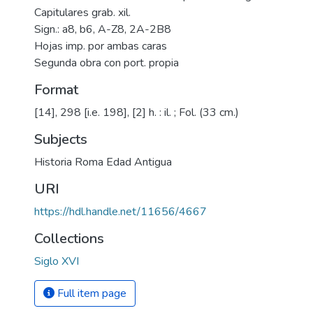
Capitulares grab. xil.
Sign.: a8, b6, A-Z8, 2A-2B8
Hojas imp. por ambas caras
Segunda obra con port. propia
Format
[14], 298 [i.e. 198], [2] h. : il. ; Fol. (33 cm.)
Subjects
Historia Roma Edad Antigua
URI
https://hdl.handle.net/11656/4667
Collections
Siglo XVI
Full item page