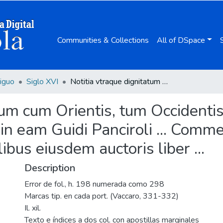
Communities & Collections
All of DSpace
iguo
Siglo XVI
Notitia vtraque dignitatum cum Orientis, tum Occidentis vltra Arcadij, Honoriique tempora, et in eam Guidi Panciroli ... Commentarium ... ; item De magistratibus Municipalibus eiusdem auctoris liber ...
tum cum Orientis, tum Occidentis 
in eam Guidi Panciroli ... Commen
bus eiusdem auctoris liber ...
Description
Error de fol., h. 198 numerada como 298
Marcas tip. en cada port. (Vaccaro, 331-332)
Il. xil.
Texto e índices a dos col. con apostillas marginales