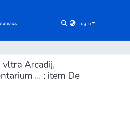
Statistics
Log In
vltra Arcadij,
tarium ... ; item De