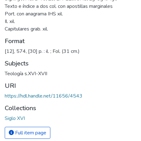
Texto e índice a dos col. con apostillas marginales
Port. con anagrama IHS xil.
Il. xil.
Capitulares grab. xil.
Format
[12], 574, [30] p. : il. ; Fol. (31 cm.)
Subjects
Teología s.XVI-XVII
URI
https://hdl.handle.net/11656/4543
Collections
Siglo XVI
Full item page