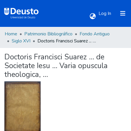
(current)
Log In
Home
Patrimonio Bibliográfico
Fondo Antiguo
Communities & Collections
Siglo XVI
Doctoris Francisci Suarez ... de Societate Iesu ... Varia opuscula theologica, ...
Doctoris Francisci Suarez ... de
All of DSpace
Societate Iesu ... Varia opuscula
theologica, ...
Statistics