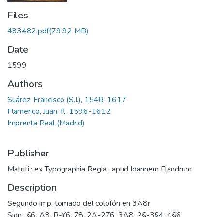
Files
483482.pdf
(79.92 MB)
Date
1599
Authors
Suárez, Francisco (S.I.), 1548-1617
Flamenco, Juan, fl. 1596-1612
Imprenta Real (Madrid)
Publisher
Matriti : ex Typographia Regia : apud Ioannem Flandrum
Description
Segundo imp. tomado del colofón en 3A8r
Sign.: §6, A8, B-Y6, Z8, 2A-2Z6, 3A8, 2§-3§4, 4§6