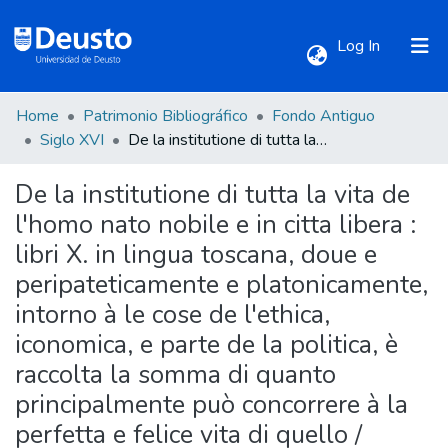
(current)
Log In
Home
Patrimonio Bibliográfico
Fondo Antiguo
Communities & Collections
Siglo XVI
De la institutione di tutta la vita de l'homo nato nobile e in citta libera : libri X. in lingua toscana, doue e peripateticamente e platonicamente, intorno à le cose de l'ethica, iconomica, e parte de la politica, è raccolta la somma di quanto principalmente può concorrere à la perfetta e felice vita di quello / composti dal, S. Alessandro Piccolomini, ...
De la institutione di tutta la vita de
All of DSpace
l'homo nato nobile e in citta libera :
libri X. in lingua toscana, doue e
Statistics
peripateticamente e platonicamente,
intorno à le cose de l'ethica,
iconomica, e parte de la politica, è
raccolta la somma di quanto
principalmente può concorrere à la
perfetta e felice vita di quello /