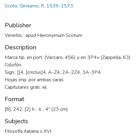
Scoto, Girolamo, fl. 1539-1573.
Publisher
Venetiis : apud Hieronymum Scotum
Description
Marca tip. en port. (Vaccaro, 456) y en 3P4v (Zappella, 63)
Colofón.
Sign.: []4, [cristus]4, A-Z4, 2A-2Z4, 3A-3P4.
Hojas imp. por ambas caras
Capitulares grab. xil.
Format
[8], 242, [2] h. : il. ; 4º (23 cm)
Subjects
Filosofía italiana s.XVI.