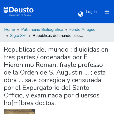
(current)
Log In
Home
Patrimonio Bibliográfico
Fondo Antiguo
Communities & Collections
Siglo XVI
Republicas del mundo : diuididas en tres partes / ordenadas por F. Hieronimo Roman, frayle professo de la Orden de S. Augustin ... ; esta obra ... sale corregida y censurada por el Expurgatorio del Santo Officio, y examinada por diuersos ho[m]bres doctos.
Republicas del mundo : diuididas en
All of DSpace
tres partes / ordenadas por F.
Hieronimo Roman, frayle professo
Statistics
de la Orden de S. Augustin ... ; esta
obra ... sale corregida y censurada
por el Expurgatorio del Santo
Officio, y examinada por diuersos
ho[m]bres doctos.