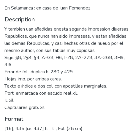
En Salamanca : en casa de Iuan Fernandez
Description
Y tambien uan añadidas enesta segunda impression diuersas
Republicas, que nunca han sido impressas, y estan añadidas
las demas Republicas, y casi hechas otras de nueuo por el
mesmo author, con sus tablas muy copiosas.
Sign: §8, 2§4, §4, A-G8, H6, I-Z8, 2A-2Z8, 3A-3G8, 3H9,
3I6.
Error de fol., duplica h. 280 y 429.
Hojas imp. por ambas caras.
Texto e índice a dos col. con apostillas marginales.
Port. enmarcada con escudo real xil.
Il. xil.
Capitulares grab. xil.
Format
[16], 435 [i.e. 437] h. : il. ; Fol. (28 cm)