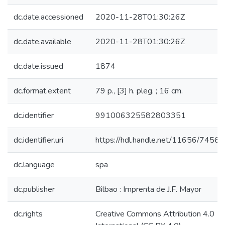
dc.date.accessioned
2020-11-28T01:30:26Z
dc.date.available
2020-11-28T01:30:26Z
dc.date.issued
1874
dc.format.extent
79 p., [3] h. pleg. ; 16 cm.
dc.identifier
991006325582803351
dc.identifier.uri
https://hdl.handle.net/11656/7456
dc.language
spa
dc.publisher
Bilbao : Imprenta de J.F. Mayor
dc.rights
Creative Commons Attribution 4.0