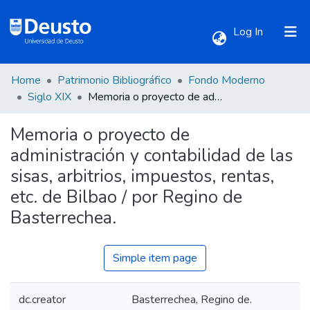
(current)
Log In
Home
Patrimonio Bibliográfico
Fondo Moderno
Communities & Collections
Siglo XIX
Memoria o proyecto de administración y contabilidad de las sisas, arbitrios, impuestos, rentas, etc. de Bilbao / por Regino de Basterrechea.
Memoria o proyecto de
All of DSpace
administración y contabilidad de las
sisas, arbitrios, impuestos, rentas,
Statistics
etc. de Bilbao / por Regino de
Basterrechea.
Simple item page
dc.creator
Basterrechea, Regino de.