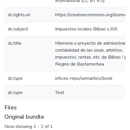
International (CC BY 4.0)
dc.rights.uri
https://creativecommons.org/licenses
dc.subject
Impuestos locales Bilbao s.XIX.
dc.title
Memoria o proyecto de administració
contabilidad de las sisas, arbitrios,
impuestos, rentas, etc. de Bilbao / po
Regino de Basterrechea.
dc.type
info:eu-repo/semantics/book
dc.type
Text
Files
Original bundle
Now showing
1 - 1 of 1