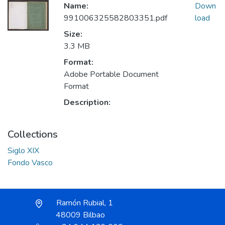
Name:
Down
991006325582803351.pdf
load
Size:
3.3 MB
Format:
Adobe Portable Document
Format
Description:
Collections
Siglo XIX
Fondo Vasco
Ramón Rubial, 1
48009 Bilbao