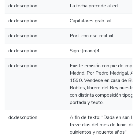
dc.description
La fecha precede al ed.
dc.description
Capitulares grab. xil.
dc.description
Port. con esc. real xil.
dc.description
Sign.: [mano]4
dc.description
Existe emisión con pie de impre
Madrid, Por Pedro Madrigal. Añ
1590. Vendese en casa de Bla
Robles, librero del Rey nuestro 
con distinta composición tipográ
portada y texto.
dc.description
A fin de texto: "Dada en san Lo
treze dias del mes de Iunio, de 
quinientos y nouenta años"