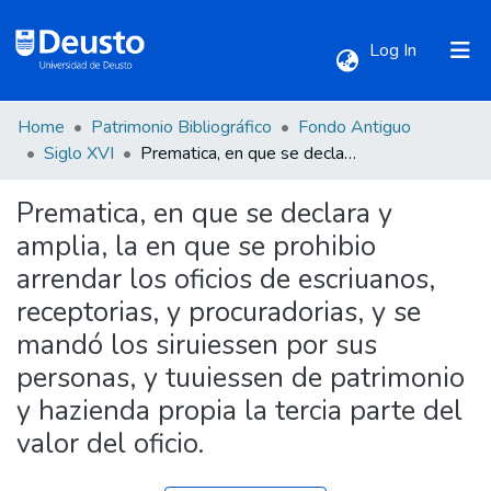
(current)
Log In
Home
Patrimonio Bibliográfico
Fondo Antiguo
Communities & Collections
Siglo XVI
Prematica, en que se declara y amplia, la en que se prohibio arrendar los oficios de escriuanos, receptorias, y procuradorias, y se mandó los siruiessen por sus personas, y tuuiessen de patrimonio y hazienda propia la tercia parte del valor del oficio.
Prematica, en que se declara y
All of DSpace
amplia, la en que se prohibio
arrendar los oficios de escriuanos,
Statistics
receptorias, y procuradorias, y se
mandó los siruiessen por sus
personas, y tuuiessen de patrimonio
y hazienda propia la tercia parte del
valor del oficio.