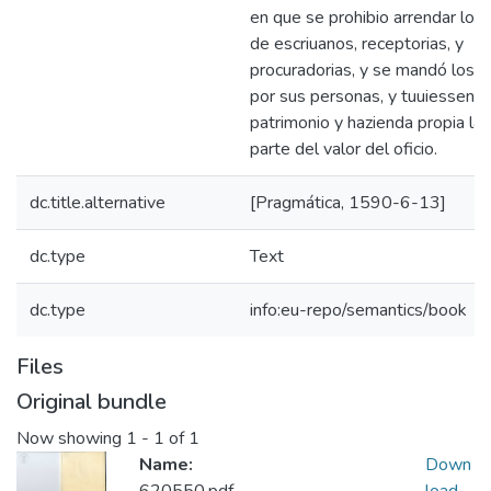
en que se prohibio arrendar los 
de escriuanos, receptorias, y
procuradorias, y se mandó los s
por sus personas, y tuuiessen d
patrimonio y hazienda propia la 
parte del valor del oficio.
dc.title.alternative
[Pragmática, 1590-6-13]
dc.type
Text
dc.type
info:eu-repo/semantics/book
Files
Original bundle
Now showing
1 - 1 of 1
Name:
Down