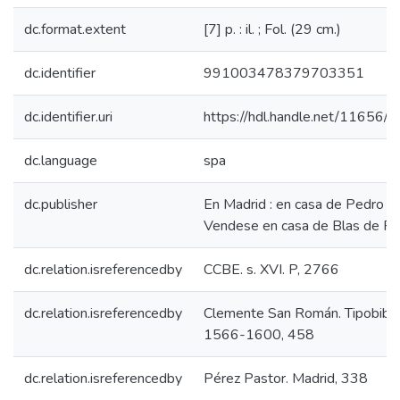
dc.format.extent
[7] p. : il. ; Fol. (29 cm.)
dc.identifier
991003478379703351
dc.identifier.uri
https://hdl.handle.net/11656/
dc.language
spa
dc.publisher
En Madrid : en casa de Pedro Ma
Vendese en casa de Blas de Rob
dc.relation.isreferencedby
CCBE. s. XVI. P, 2766
dc.relation.isreferencedby
Clemente San Román. Tipobiblio
1566-1600, 458
dc.relation.isreferencedby
Pérez Pastor. Madrid, 338