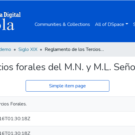
Communities & Collections
All of DSpace
derno
Siglo XIX
Reglamento de los Tercios forales del M.N. y M.L. Señorío de Vizcaya.
os forales del M.N. y M.L. Señor
Simple item page
rcios Forales.
16T01:30:18Z
16T01:30:18Z