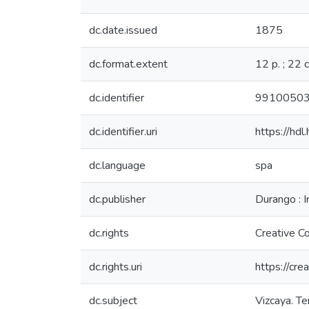
dc.date.issued
1875
dc.format.extent
12 p. ; 22 
dc.identifier
9910050
dc.identifier.uri
https://hd
dc.language
spa
dc.publisher
Durango : I
dc.rights
Creative C
dc.rights.uri
https://cr
dc.subject
Vizcaya. Te