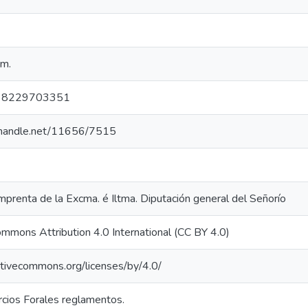
cm.
38229703351
l.handle.net/11656/7515
mprenta de la Excma. é Iltma. Diputación general del Señorío
ommons Attribution 4.0 International (CC BY 4.0)
eativecommons.org/licenses/by/4.0/
rcios Forales reglamentos.