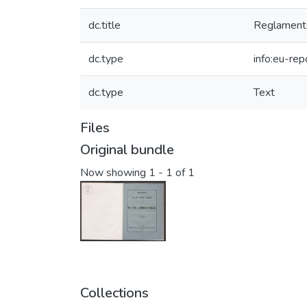
dc.title
Reglamento 
dc.type
info:eu-re
dc.type
Text
Files
Original bundle
Now showing
1 - 1 of 1
Collections