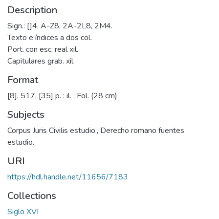
Description
Sign.: []4, A-Z8, 2A-2L8, 2M4.
Texto e índices a dos col.
Port. con esc. real xil.
Capitulares grab. xil.
Format
[8], 517, [35] p. : il. ; Fol. (28 cm)
Subjects
Corpus Juris Civilis estudio.
,
Derecho romano fuentes
estudio.
URI
https://hdl.handle.net/11656/7183
Collections
Siglo XVI