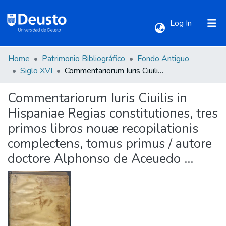
(current)
Log In
Home
Patrimonio Bibliográfico
Fondo Antiguo
Communities & Collections
Siglo XVI
Commentariorum Iuris Ciuilis in Hispaniae Regias constitutiones, tres primos libros nouæ recopilationis complectens, tomus primus / autore doctore Alphonso de Aceuedo ...
Commentariorum Iuris Ciuilis in
All of DSpace
Hispaniae Regias constitutiones, tres
primos libros nouæ recopilationis
Statistics
complectens, tomus primus / autore
doctore Alphonso de Aceuedo ...