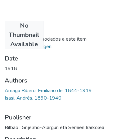
No
Files
Thumbnail
No hay ficheros asociados a este ítem
Available
Ir al repositorio origen
Date
1918
Authors
Arriaga Ribero, Emiliano de, 1844-1919
Isasi, Andrés, 1890-1940
Publisher
Bilbao : Grijelmo-Alargun eta Semien Irarkolea