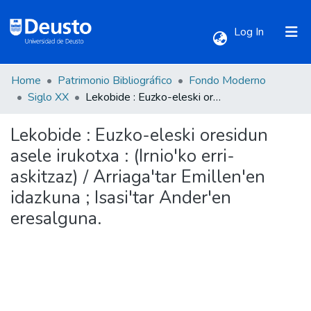
(current)
Log In
Home
Patrimonio Bibliográfico
Fondo Moderno
Communities & Collections
Siglo XX
Lekobide : Euzko-eleski oresidun asele irukotxa : (Irnio'ko erri-askitzaz) / Arriaga'tar Emillen'en idazkuna ; Isasi'tar Ander'en eresalguna.
Lekobide : Euzko-eleski oresidun
All of DSpace
asele irukotxa : (Irnio'ko erri-
askitzaz) / Arriaga'tar Emillen'en
Statistics
idazkuna ; Isasi'tar Ander'en
eresalguna.