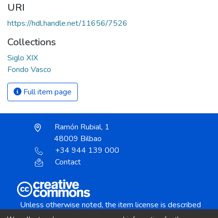
URI
https://hdl.handle.net/11656/7526
Collections
Siglo XIX
Fondo Vasco
Full item page
Ramón Rubial, 1
48009 Bilbao
+34 944 139 000
Contact
Unless otherwise noted, the item license is described
as: