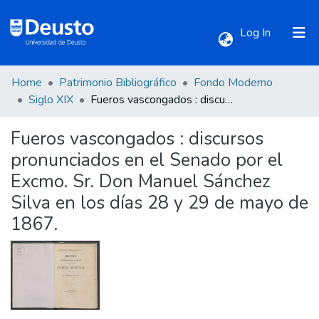
(current)
Log In
Home
Patrimonio Bibliográfico
Fondo Moderno
Communities & Collections
Siglo XIX
Fueros vascongados : discursos pronunciados en el Senado por el Excmo. Sr. Don Manuel Sánchez Silva en los días 28 y 29 de mayo de 1867.
Fueros vascongados : discursos
All of DSpace
pronunciados en el Senado por el
Excmo. Sr. Don Manuel Sánchez
Statistics
Silva en los días 28 y 29 de mayo de
1867.