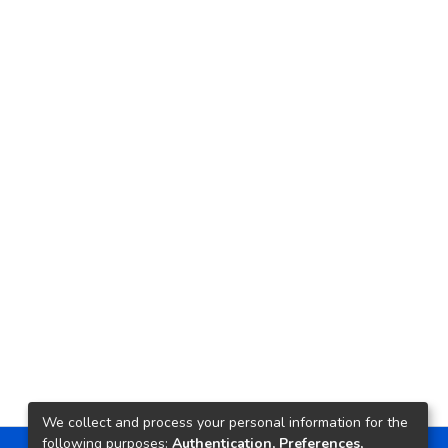
We collect and process your personal information for the
following purposes:
Authentication, Preferences,