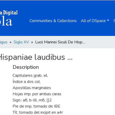
Communities & Collections
All of DSpace
iguo
Siglo XV
Lucii Marinei Siculi De Hispaniae laudibus ...
Hispaniae laudibus ...
Description
Capitulares grab. xil.
Índice a dos col.
Apostillas marginales
Hojas imp. por ambas caras
Sign.: a8, b-l6, m8, []2
Pie de imp. tomado de IBE
Tít. tomado del incipit en a4r